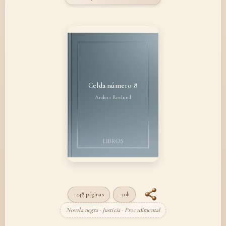
Celda número 8
Anders Roslund
~448 páginas
~10h
Novela negra · Justicia · Procedimental