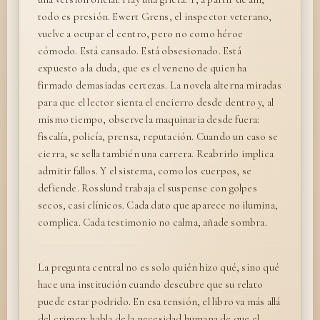
todo es presión. Ewert Grens, el inspector veterano,
vuelve a ocupar el centro, pero no como héroe
cómodo. Está cansado. Está obsesionado. Está
expuesto a la duda, que es el veneno de quien ha
firmado demasiadas certezas. La novela alterna miradas
para que el lector sienta el encierro desde dentro y, al
mismo tiempo, observe la maquinaria desde fuera:
fiscalía, policía, prensa, reputación. Cuando un caso se
cierra, se sella también una carrera. Reabrirlo implica
admitir fallos. Y el sistema, como los cuerpos, se
defiende. Rosslund trabaja el suspense con golpes
secos, casi clínicos. Cada dato que aparece no ilumina,
complica. Cada testimonio no calma, añade sombra.
La pregunta central no es solo quién hizo qué, sino qué
hace una institución cuando descubre que su relato
puede estar podrido. En esa tensión, el libro va más allá
del crimen: habla de la necesidad humana de que el