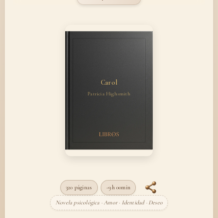
Carol
Patricia Highsmith
320 páginas
~9h 00min
Novela psicológica · Amor · Identidad · Deseo