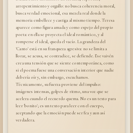
arrepentimiento y orgullo: no busca coherencia moral,
busca verdad emocional, esa mezcla real donde la
memoria embellece y castiga al mismo tiempo. Teresa
aparece como figura amada y como espejo del propio
poeta: en ella se proyecta el ideal romántico, y al
romperse el ideal, queda el vacío. La grandeza del
'Canto' está en su franqueza agresiva: no se limita a
llorar, se acusa, se contradice, se defiende. Ese vaivén
crea una tensión que se siente contemporánea, como
si el poema fuese una conversación interior que nadie
debería oír y, sin embargo, escuchamos.
Técnicamente, su fuerza proviene del impulso:
imágenes intensas, golpes de ritmo, una voz que se
acelera cuando el recuerdo quema. No es un texto para
leer 'bonito'; es un texto para leer con el cuerpo,
aceptando que la emoción puede ser fea y aun así
verdadera.