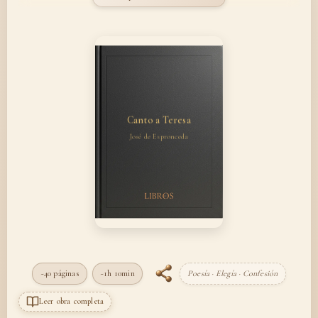
Canto a Teresa
José de Espronceda
~40 páginas
~1h 10min
Poesía · Elegía · Confesión
Leer obra completa