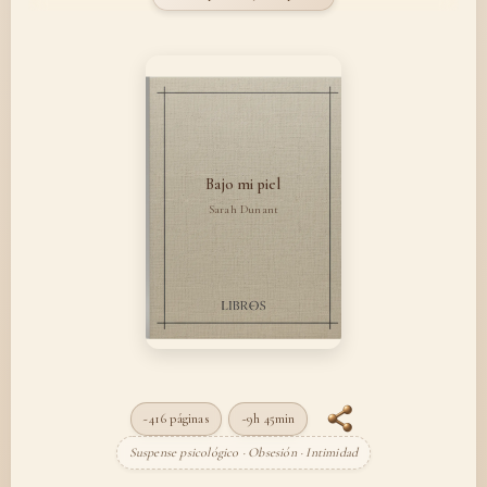
Bajo mi piel
Sarah Dunant
~416 páginas
~9h 45min
Suspense psicológico · Obsesión · Intimidad