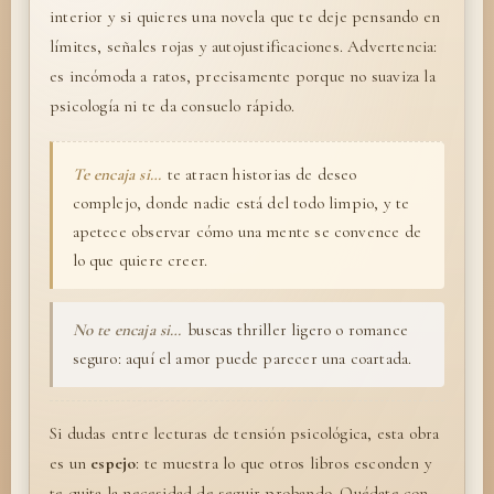
interior y si quieres una novela que te deje pensando en
límites, señales rojas y autojustificaciones. Advertencia:
es incómoda a ratos, precisamente porque no suaviza la
psicología ni te da consuelo rápido.
Te encaja si…
te atraen historias de deseo
complejo, donde nadie está del todo limpio, y te
apetece observar cómo una mente se convence de
lo que quiere creer.
No te encaja si…
buscas thriller ligero o romance
seguro: aquí el amor puede parecer una coartada.
Si dudas entre lecturas de tensión psicológica, esta obra
es un
espejo
: te muestra lo que otros libros esconden y
te quita la necesidad de seguir probando. Quédate con