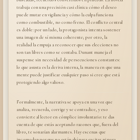
trabaja con una precisión casi clínica cómo el deseo
puede mutar en vigilancia y cómo la culpa funciona
como combustible, no como freno. El conflicto central
es doble: por un lado, la protagonista intenta sostener
una imagen de sí misma coherente; por otro, la
realidad la empuja a reconocer que sus elecciones no
son tan libres como se contaba. Dunant maneja el
suspense sin necesidad de persecuciones constantes:
lo que asusta es la deriva interna, la manera en que una
mente puede justificar cualquier paso si cree que está
protegiendo algo valioso.
Formalmente, la narrativa se apoya en una voz que
analiza, recuerda, corrige y se contradice, y eso
convierte al lector en cómplice involuntario: te das
cuenta de que estás aceptando razones que, fuera del
libro, te sonarían alarmantes. Hay escenas que
incomodan porque no están ahí para excitar ni para