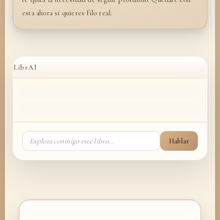
esta ahora si quieres filo real.
LibrAI
Hablar