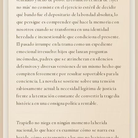
no más' no consiste en el ejercicio estéril de decidir
qué bando fue el depositario de la bondad absoluta; lo
que persigue es comprender qué hace la memoria con
nosotros cuando se transforma en una identidad
heredada e incuestionable que condiciona el presente.
El pasado irrumpe en la trama como un expediente
emocional irresuelto: hijos que lanzan preguntas
incómodas, padres que se atrincheran en silencios
defensivos y diversas versiones de un mismo hecho que
compiten ferozmente por resultar soportables para la
conciencia. La novela se sostiene sobre una tensión
rabiosamente actual: la necesidad legítima de justicia
frente a la tentación constante de convertir la tragedia
histórica en una consigna política rentable.
Trapiello no niega en ningún momento la herida
nacional; lo que hace es examinar cómo se narra esa
herida, cómo se transmite a los que no la vivieron y de