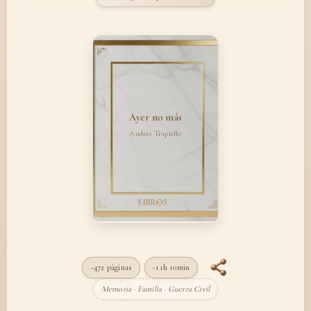
Ayer no más
Andrés Trapiello
~472 páginas
~11h 10min
Memoria · Familia · Guerra Civil