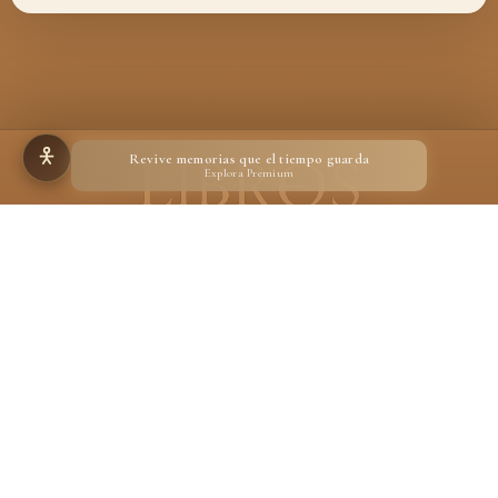
Revive memorias que el tiempo guarda
Explora Premium
Hecho para quienes creen en la magia de un libro
Desarrollado por
Ignacio Suárez Ruiz
En calidad de Afiliado de Amazon, obtengo ingresos por las compras adscritas que
cumplen los requisitos aplicables.
Aviso legal
Privacidad
Cookies