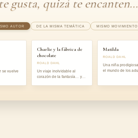
 te gusta, quizá te encanten
ISMO AUTOR
DE LA MISMA TEMÁTICA
MISMO MOVIMIENTO
Charlie y la fábrica de
Matilda
chocolate
ROALD DAHL
ROALD DAHL
Una niña prodigiosa
el mundo de los adu
 se vuelve
Un viaje inolvidable al
mediocres.
corazón de la fantasía… y
de la moral.