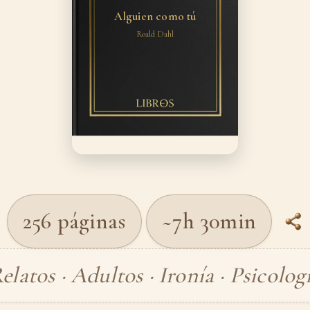
Alguien como tú
Roald Dahl
256 páginas
~7h 30min
elatos · Adultos · Ironía · Psicolog