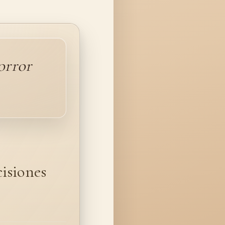
orror
isiones