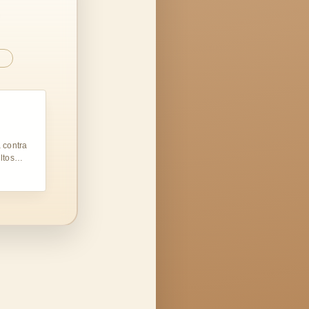
…
 contra
ltos