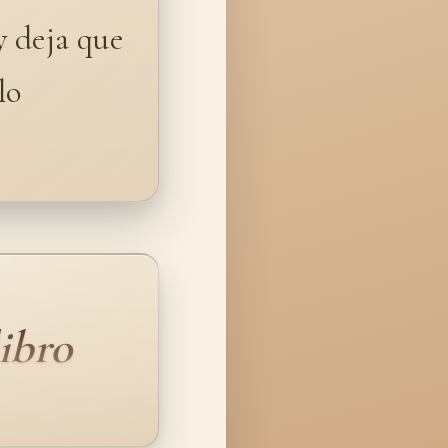
y deja que
lo
ibro