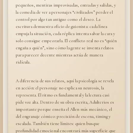
pequeños, mentiras improvisadas, entradas y salidas, y
la comedia de ver a personajes “civilizados” perder el
control por algo tan antiguo como el deseo. La
escritura demuestra oficio de guionista: cada línea
empuja la situación, cada réplica intenta salvar la cara y
solo consigue empeorarla. El conflicto real no es “quién
engaña a quién”, sino cómo la gente se inventa relatos
para parecer decente mientras actúa de manera
ridícula.
A diferencia de sus relatos, aquí la psicología se revela
en acción: el personaje no explica su neurosis, la
representa. El ritmo es fundamental y la lectura casi
pide voz alta. Dentro de su obra escrita, Adulterios es
importante porque enseña el Allen más mecánico, el
del engranaje cómico: precisión de escena, timing y
escalada. También tiene límites: quien busque
profundidad emocional encontrará más superficie que