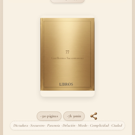
77
Guillermo Saccomanno
~320 páginas
~7h 30min
Dictadura · Secuestro · Paranoia · Delación · Miedo · Complicidad · Ciudad