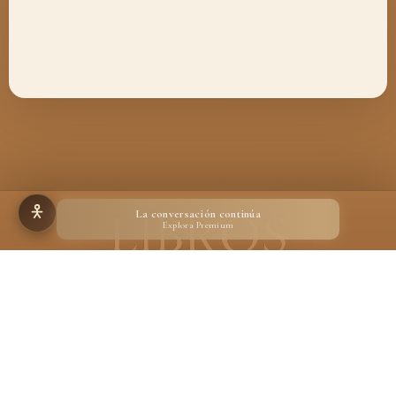
La conversación continúa
Explora Premium
Hecho para quienes creen en la magia de un libro
Desarrollado por
Ignacio Suárez Ruiz