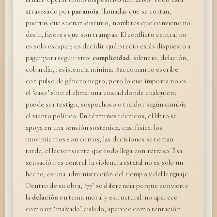
atravesado por
paranoia
: llamadas que se cortan,
puertas que suenan distinto, nombres que conviene no
decir, favores que son trampas. El conflicto central no
es solo escapar; es decidir qué precio estás dispuesto a
pagar para seguir vivo:
complicidad
, silencio, delación,
cobardía, resistencia mínima. Saccomanno escribe
con pulso de género negro, pero lo que importa no es
el ‘caso’ sino el clima: una ciudad donde cualquiera
puede ser testigo, sospechoso o traidor según cambie
el viento político. En términos técnicos, el libro se
apoya en una tensión sostenida, casi física: los
movimientos son cortos, las decisiones se toman
tarde, el lector siente que todo llega con retraso. Esa
sensación es central: la violencia estatal no es solo un
hecho; es una administración del tiempo y del lenguaje.
Dentro de su obra, ‘77’ se diferencia porque convierte
la
delación
en tema moral y estructural: no aparece
como un ‘malvado’ aislado, aparece como tentación