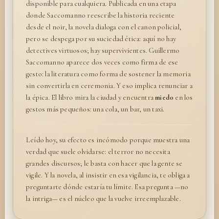
disponible para cualquiera. Publicada en una etapa
donde Saccomanno reescribe la historia reciente
desde el noir, la novela dialoga con el canon policial,
pero se despega por su suciedad ética: aquí no hay
detectives virtuosos; hay supervivientes. Guillermo
Saccomanno aparece dos veces como firma de ese
gesto: la literatura como forma de sostener la memoria
sin convertirla en ceremonia. Y eso implica renunciar a
la épica. El libro mira la ciudad y encuentra
miedo
en los
gestos más pequeños: una cola, un bar, un taxi.
Leído hoy, su efecto es incómodo porque muestra una
verdad que suele olvidarse: el terror no necesita
grandes discursos; le basta con hacer que la gente se
vigile. Y la novela, al insistir en esa vigilancia, te obliga a
preguntarte dónde estaría tu límite. Esa pregunta —no
la intriga— es el núcleo que la vuelve irreemplazable.