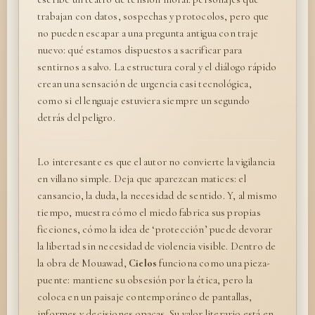
trabajan con datos, sospechas y protocolos, pero que
no pueden escapar a una pregunta antigua con traje
nuevo: qué estamos dispuestos a sacrificar para
sentirnos a salvo. La estructura coral y el diálogo rápido
crean una sensación de urgencia casi tecnológica,
como si el lenguaje estuviera siempre un segundo
detrás del peligro.
Lo interesante es que el autor no convierte la vigilancia
en villano simple. Deja que aparezcan matices: el
cansancio, la duda, la necesidad de sentido. Y, al mismo
tiempo, muestra cómo el miedo fabrica sus propias
ficciones, cómo la idea de ‘protección’ puede devorar
la libertad sin necesidad de violencia visible. Dentro de
la obra de Mouawad,
Cielos
funciona como una pieza-
puente: mantiene su obsesión por la ética, pero la
coloca en un paisaje contemporáneo de pantallas,
informes y decisiones opacas. Su valor literario está en