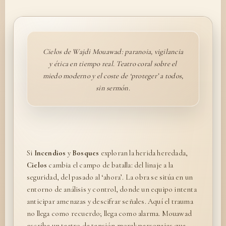
Cielos de Wajdi Mouawad: paranoia, vigilancia
y ética en tiempo real. Teatro coral sobre el
miedo moderno y el coste de ‘proteger’ a todos,
sin sermón.
Si
Incendios
y
Bosques
exploran la herida heredada,
Cielos
cambia el campo de batalla: del linaje a la
seguridad, del pasado al ‘ahora’. La obra se sitúa en un
entorno de análisis y control, donde un equipo intenta
anticipar amenazas y descifrar señales. Aquí el trauma
no llega como recuerdo; llega como alarma. Mouawad
escribe un teatro de tensión moral: personajes que