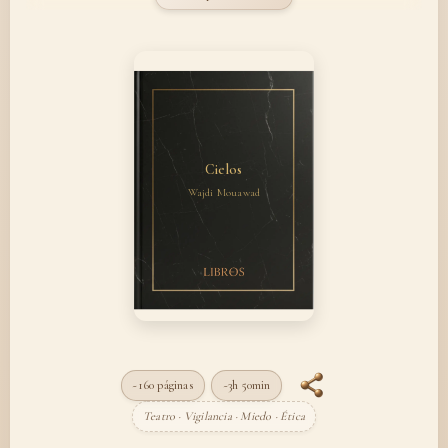
Cielos
Wajdi Mouawad
~160 páginas
~3h 50min
Teatro · Vigilancia · Miedo · Ética