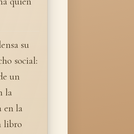
ena quién
densa su
ho social:
 de un
n la
 en la
 libro