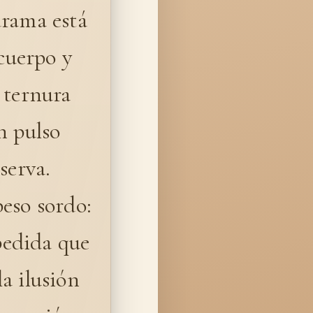
drama está
 cuerpo y
 ternura
n pulso
serva.
eso sordo:
spedida que
la ilusión