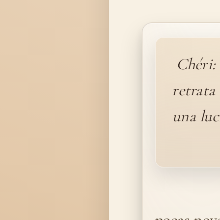
Chéri:
retrata
una luc
pocas nov