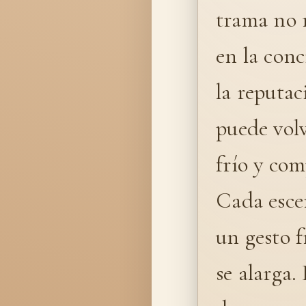
trama no 
en la conc
la reputac
puede volv
frío y com
Cada escen
un gesto f
se alarga. 