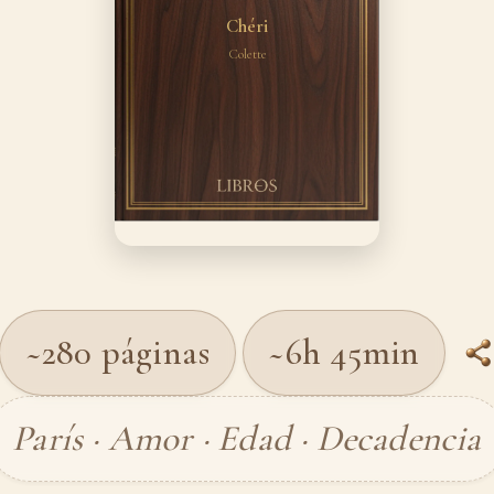
Chéri
Colette
~280 páginas
~6h 45min
París · Amor · Edad · Decadencia