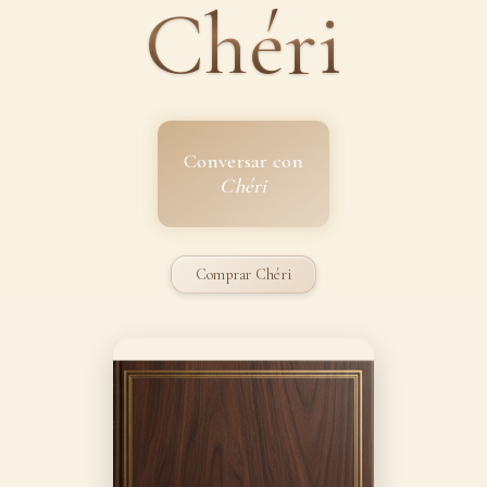
Chéri
Conversar con
Chéri
Comprar Chéri