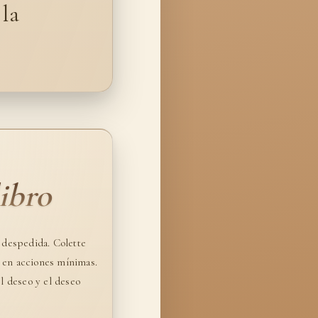
 la
ibro
 despedida. Colette
r en acciones mínimas.
l deseo y el deseo