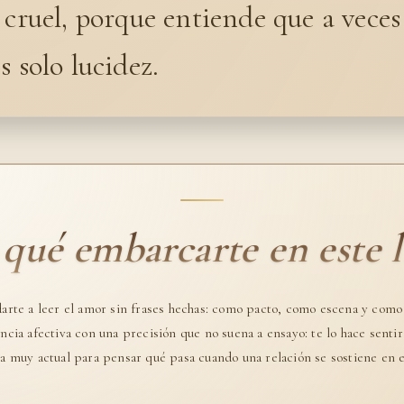
 cruel, porque entiende que a veces
s solo lucidez.
 qué embarcarte en este l
arte a leer el amor sin frases hechas: como pacto, como escena y como
ncia afectiva con una precisión que no suena a ensayo: te lo hace senti
a muy actual para pensar qué pasa cuando una relación se sostiene en e