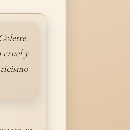
Colette
 cruel y
nticismo
exacto en