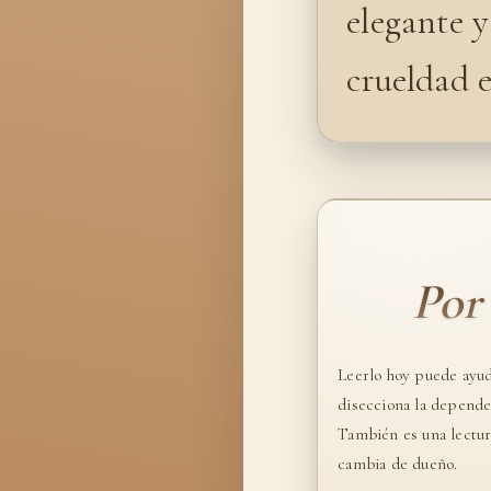
elegante y
crueldad e
Por
Leerlo hoy puede ayud
disecciona la depende
También es una lectur
cambia de dueño.