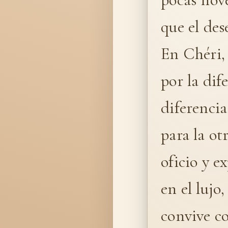
que el des
En Chéri,
por la dif
diferencia
para la ot
oficio y e
en el lujo
convive co