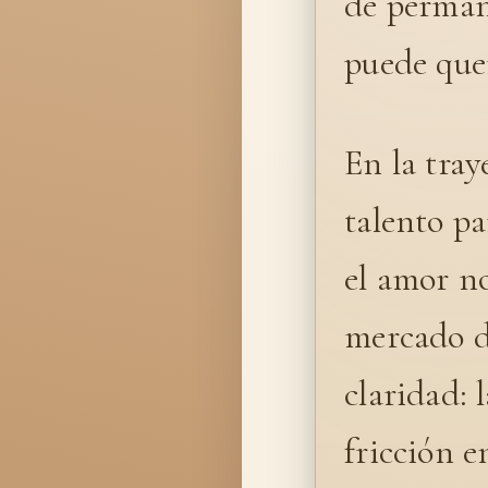
de permane
puede que
En la tray
talento pa
el amor no
mercado de
claridad: 
fricción e