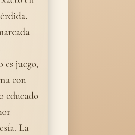
pérdida.
 marcada
a
o es juego,
ana con
so educado
mor
esía. La