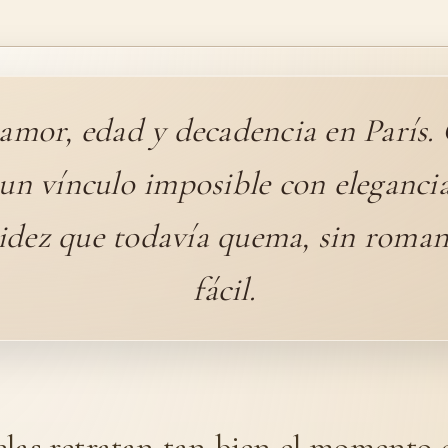
 amor, edad y decadencia en París. 
 un vínculo imposible con elegancia
idez que todavía quema, sin roma
fácil.
elas retratan tan bien el momento 