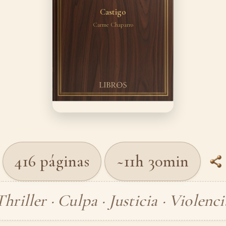
Castigo
Carme Chaparro
416 páginas
~11h 30min
Thriller · Culpa · Justicia · Violenci