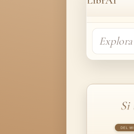
LibrAI
Si
DEL M