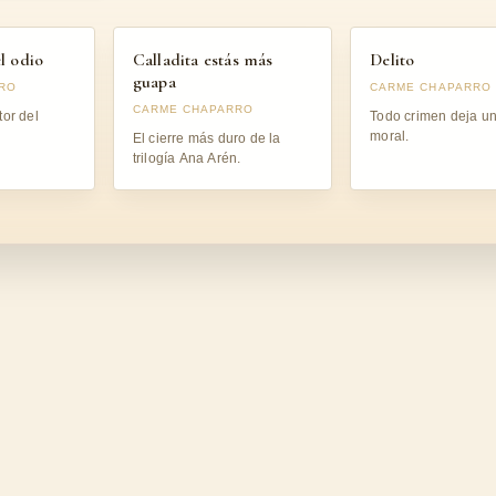
l odio
Calladita estás más
Delito
guapa
RO
CARME CHAPARRO
CARME CHAPARRO
or del
Todo crimen deja un
moral.
El cierre más duro de la
trilogía Ana Arén.