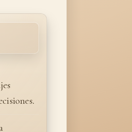
jes
ecisiones.
a