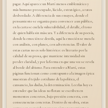
pagar. Aquí aparece un Martí menos emblemático y
más humano: preocupado, lúcido, estratégico, a ratos
desbordado. A diferencia de sus ensayos, donde el
pensamiento se organiza para convencer a un público,
en la carta se cuela la vulnerabilidad, el detalle, el tono
de quien habla sin máscara. Y a diferencia de su poesía,
donde la emoción se destila, aquí la emoción se mezcla
con análisis, con planes, con advertencias. El valor de
estas cartas no es solo histórico: es literario por la
calidad de su prosa, que mantiene intensidad sin
perder claridad, y por la forma en que una voz se revela
al borde del abismo. Para entender a Martí, estas
páginas funcionan como contrapunto a la imagen épica:
muestran el tejido cotidiano de la política, el
cansancio, las dudas, la determinación. Leerlas hoy es
entender que las ideas no flotan: se escriben en
momentos concretos, bajo presión concreta, con
consecuencias concretas. Dentro de su obra, estas