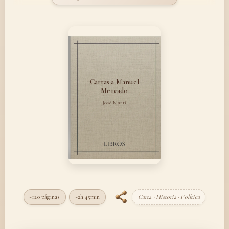
Cartas a Manuel
Mercado
José Martí
~120 páginas
~2h 45min
Carta · Historia · Política