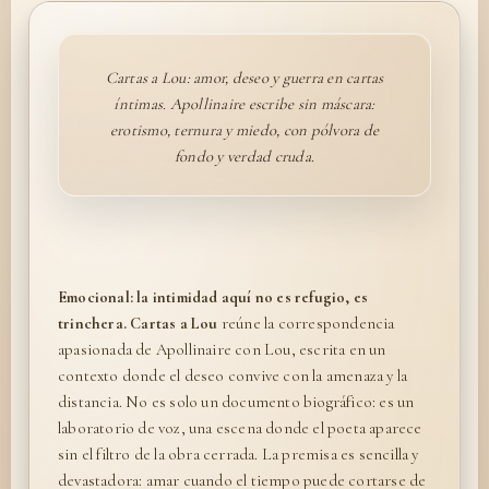
Cartas a Lou: amor, deseo y guerra en cartas
íntimas. Apollinaire escribe sin máscara:
erotismo, ternura y miedo, con pólvora de
fondo y verdad cruda.
Emocional: la intimidad aquí no es refugio, es
trinchera.
Cartas a Lou
reúne la correspondencia
apasionada de Apollinaire con Lou, escrita en un
contexto donde el deseo convive con la amenaza y la
distancia. No es solo un documento biográfico: es un
laboratorio de voz, una escena donde el poeta aparece
sin el filtro de la obra cerrada. La premisa es sencilla y
devastadora: amar cuando el tiempo puede cortarse de