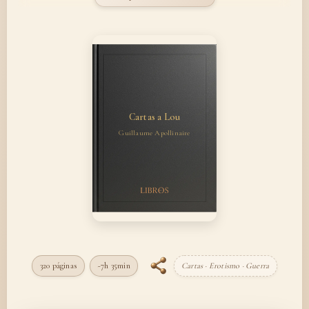
Cartas a Lou
Guillaume Apollinaire
320 páginas
~7h 35min
Cartas · Erotismo · Guerra