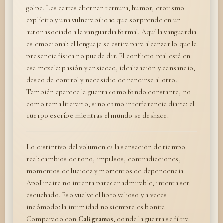
golpe. Las cartas alternan ternura, humor, erotismo
explícito y una vulnerabilidad que sorprende en un
autor asociado a la vanguardia formal. Aquí la vanguardia
es emocional: el lenguaje se estira para alcanzar lo que la
presencia física no puede dar. El conflicto real está en
esa mezcla: pasión y ansiedad, idealización y cansancio,
deseo de control y necesidad de rendirse al otro.
También aparece la guerra como fondo constante, no
como tema literario, sino como interferencia diaria: el
cuerpo escribe mientras el mundo se deshace.
Lo distintivo del volumen es la sensación de tiempo
real: cambios de tono, impulsos, contradicciones,
momentos de lucidez y momentos de dependencia.
Apollinaire no intenta parecer admirable; intenta ser
escuchado. Eso vuelve el libro valioso y a veces
incómodo: la intimidad no siempre es bonita.
Comparado con
Caligramas
, donde la guerra se filtra