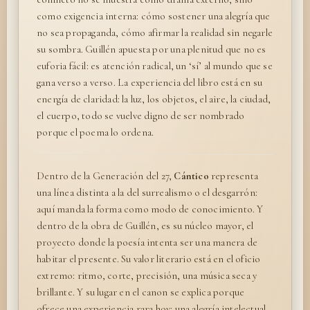
como exigencia interna: cómo sostener una alegría que
no sea propaganda, cómo afirmar la realidad sin negarle
su sombra. Guillén apuesta por una plenitud que no es
euforia fácil: es atención radical, un ‘sí’ al mundo que se
gana verso a verso. La experiencia del libro está en su
energía de claridad: la luz, los objetos, el aire, la ciudad,
el cuerpo, todo se vuelve digno de ser nombrado
porque el poema lo ordena.
Dentro de la Generación del 27,
Cántico
representa
una línea distinta a la del surrealismo o el desgarrón:
aquí manda la forma como modo de conocimiento. Y
dentro de la obra de Guillén, es su núcleo mayor, el
proyecto donde la poesía intenta ser una manera de
habitar el presente. Su valor literario está en el oficio
extremo: ritmo, corte, precisión, una música seca y
brillante. Y su lugar en el canon se explica porque
ofrece una experiencia rara hoy: una alegría intelectual,