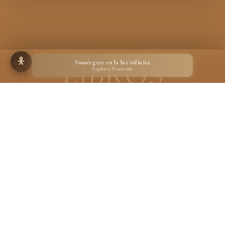
Sumérgete en la luz infinita
Explora Premium
Hecho para quienes creen en la magia de un libro
Desarrollado por
Ignacio Suárez Ruiz
En calidad de Afiliado de Amazon, obtengo ingresos por las compras adscritas que
cumplen los requisitos aplicables.
Aviso legal
Privacidad
Cookies