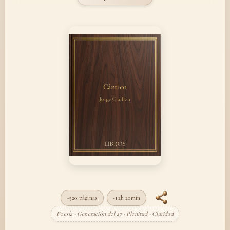
Cántico
Jorge Guillén
~520 páginas
~12h 20min
Poesía · Generación del 27 · Plenitud · Claridad