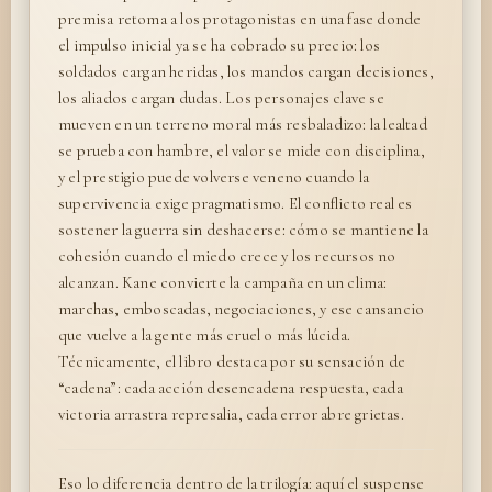
premisa retoma a los protagonistas en una fase donde
el impulso inicial ya se ha cobrado su precio: los
soldados cargan heridas, los mandos cargan decisiones,
los aliados cargan dudas. Los personajes clave se
mueven en un terreno moral más resbaladizo: la lealtad
se prueba con hambre, el valor se mide con disciplina,
y el prestigio puede volverse veneno cuando la
supervivencia exige pragmatismo. El conflicto real es
sostener la guerra sin deshacerse: cómo se mantiene la
cohesión cuando el miedo crece y los recursos no
alcanzan. Kane convierte la campaña en un clima:
marchas, emboscadas, negociaciones, y ese cansancio
que vuelve a la gente más cruel o más lúcida.
Técnicamente, el libro destaca por su sensación de
“cadena”: cada acción desencadena respuesta, cada
victoria arrastra represalia, cada error abre grietas.
Eso lo diferencia dentro de la trilogía: aquí el suspense