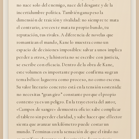
no nace solo del enemigo, nace del desgaste y de la
incertidumbre política. También gana peso la
dimensión de traición y rivalidad: no siempre te mata
el contrario; a veces te mata tu propio bando, tu
reputación, tus rivales. A diferencia de novelas que
romantizan el mando, Kane lo muestra como un
espacio de decisiones imposibles: salvar a unos implica
perder a otros, y la historia no se escribe con justicia,
se escribe con eficacia. Dentro de la obra de Kane,
este volumen es importante porque confirma su gran
tema bélico: la guerra como proceso, no como escena.
Su valor literario concreto está en la tensión sostenida:
no necesitas “gran giro” constante porque el propio
contexto ya es un peligro. En la trayectoria del autor,
«Campos de sangre» demuestra oficio: sabe complicar
el tablero sin perder claridad, y sabe hacer que el lector
sienta que avanzar un kilómetro puede costar un
mundo. Terminas con la sensación de que el título no
es metáfora elegante: es descripción de un paisaje