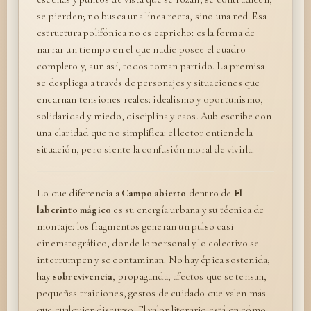
se pierden; no busca una línea recta, sino una red. Esa
estructura polifónica no es capricho: es la forma de
narrar un tiempo en el que nadie posee el cuadro
completo y, aun así, todos toman partido. La premisa
se despliega a través de personajes y situaciones que
encarnan tensiones reales: idealismo y oportunismo,
solidaridad y miedo, disciplina y caos. Aub escribe con
una claridad que no simplifica: el lector entiende la
situación, pero siente la confusión moral de vivirla.
Lo que diferencia a
Campo abierto
dentro de
El
laberinto mágico
es su energía urbana y su técnica de
montaje: los fragmentos generan un pulso casi
cinematográfico, donde lo personal y lo colectivo se
interrumpen y se contaminan. No hay épica sostenida;
hay
sobrevivencia
, propaganda, afectos que se tensan,
pequeñas traiciones, gestos de cuidado que valen más
que cualquier discurso. El valor literario está en cómo