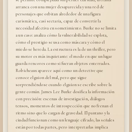
arranca con una mujer desaparecida y una red de
personajes que orbitan alrededor de una figura
carismática, casi sectaria, capaz de convertir la
necesidad afectiva en sometimiento. Burke no se limita
a un caso: analiza cómo la vulnerabilidad se explota,
cómo el prestigio se usa como máscara y cómo el
miedo se hereda. La estructura es la de un thriller, pero
su motor es más inquietante: el modo en que un lugar
guarda rencores como si fueran objetos enterrados.
Robicheaux aparece aquí como un detective que
conoce el guion del mal, pero que sigue
sorprendiéndose cuando el guion se escribe sobre la
gente común. James Lee Burke dosifica la información
con precisión: escenas de investigación, diálogos
tensos, momentos de introspección que no frenan el
ritmo sino que lo cargan de gravedad. El pantano y la
ciudad funcionan como un lenguaje cifrado; las señales
están por todas partes, pero interpretarlas implica