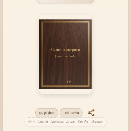
Camino púrpura
James Lee Burke
394 páginas
~10h 00min
Noir · Policial · Louisiana · Sectas · Familia · Chantaje