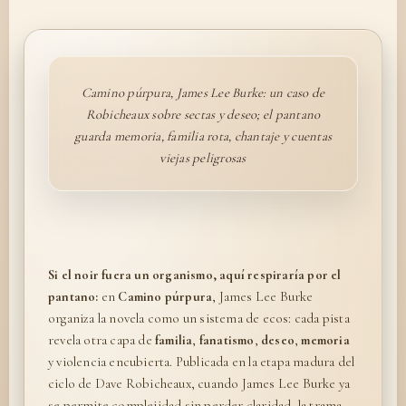
Camino púrpura, James Lee Burke: un caso de
Robicheaux sobre sectas y deseo; el pantano
guarda memoria, familia rota, chantaje y cuentas
viejas peligrosas
Si el noir fuera un organismo, aquí respiraría por el
pantano:
en
Camino púrpura
, James Lee Burke
organiza la novela como un sistema de ecos: cada pista
revela otra capa de
familia
,
fanatismo
,
deseo
,
memoria
y violencia encubierta. Publicada en la etapa madura del
ciclo de Dave Robicheaux, cuando James Lee Burke ya
se permite complejidad sin perder claridad, la trama