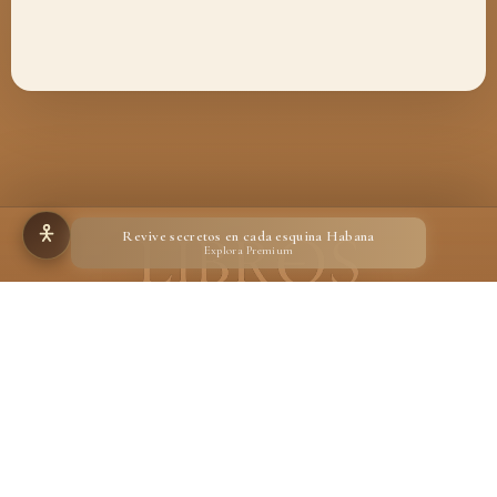
Revive secretos en cada esquina Habana
Explora Premium
Hecho para quienes creen en la magia de un libro
Desarrollado por
Ignacio Suárez Ruiz