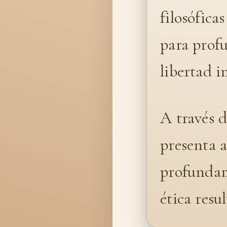
filosófica
para profu
libertad i
A través d
presenta a
profundam
ética resu