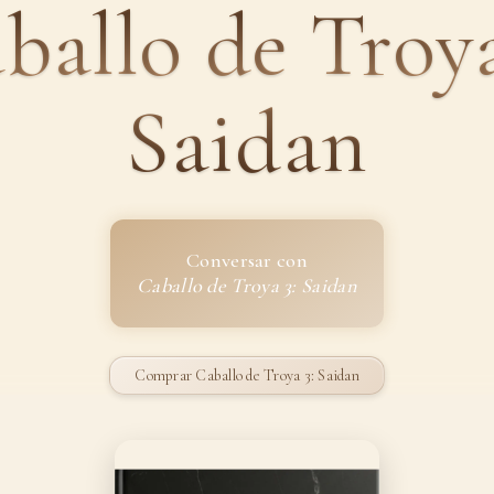
ballo de Troya
Saidan
Conversar con
Caballo de Troya 3: Saidan
Comprar Caballo de Troya 3: Saidan