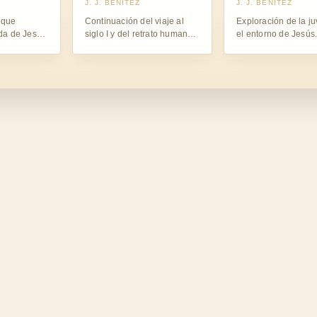
J. J. BENÍTEZ
J. J. BENÍTEZ
a que
Continuación del viaje al
Exploración de la j
ida de Jesús
siglo I y del retrato humano
el entorno de Jesús
n secreta.
de Jesús.