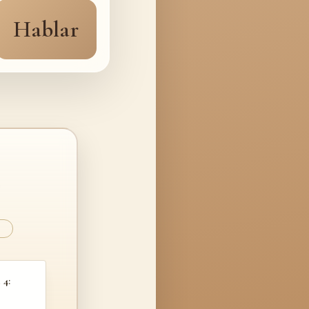
Hablar
…
 4: