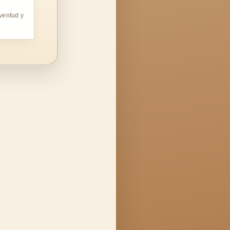
uventud y
.