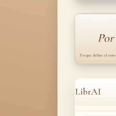
Por
Porque define el tono f
LibrAI