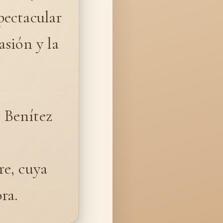
spectacular
sión y la
, Benítez
re, cuya
ra.