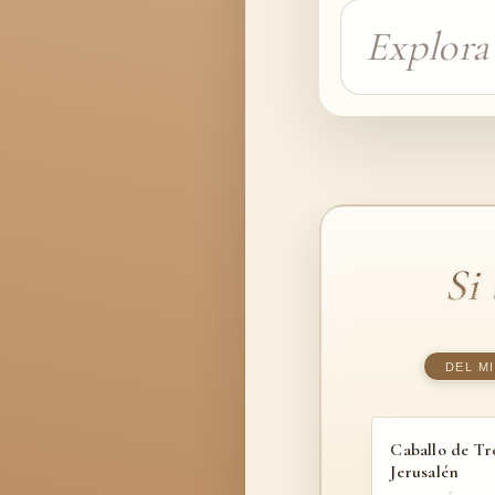
Si
DEL M
Caballo de Tro
Jerusalén