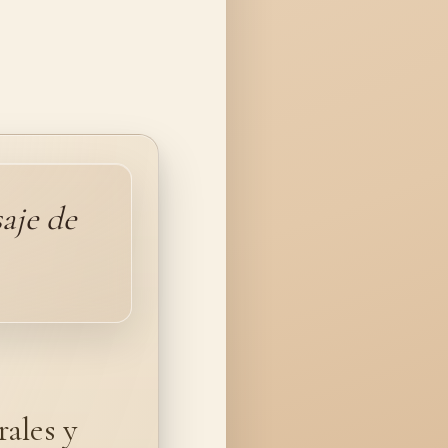
aje de
ales y