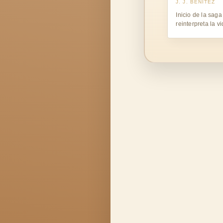
J. J. BENÍTEZ
Inicio de la sag
reinterpreta la v
desde una misió