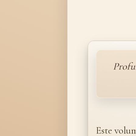
Profu
Este volum