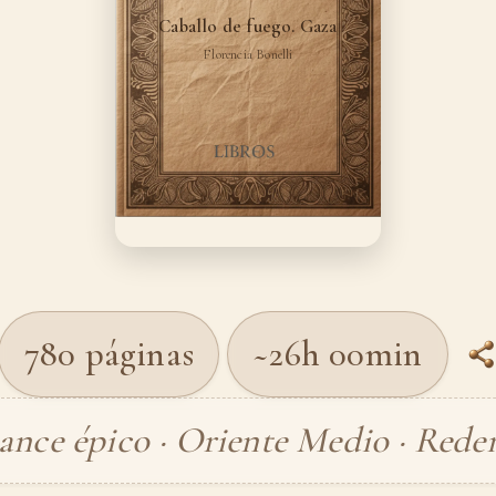
Caballo de fuego. Gaza
Florencia Bonelli
780 páginas
~26h 00min
nce épico · Oriente Medio · Rede