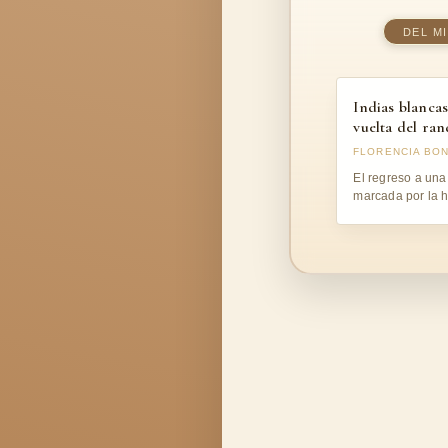
DEL M
Indias blancas
vuelta del ran
FLORENCIA BON
El regreso a una 
marcada por la h
pasado.