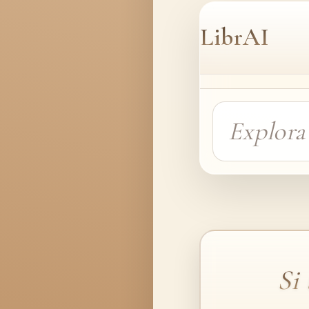
LibrAI
Si