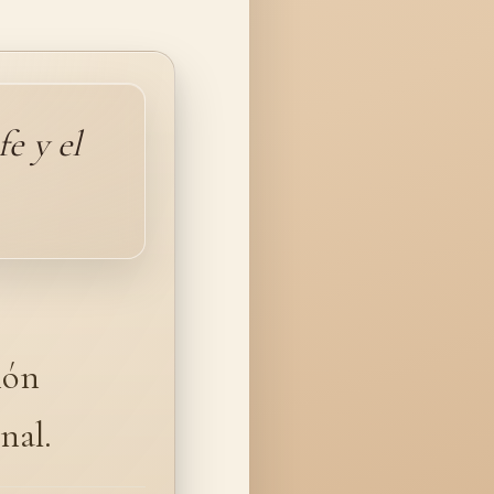
e y el
ión
nal.