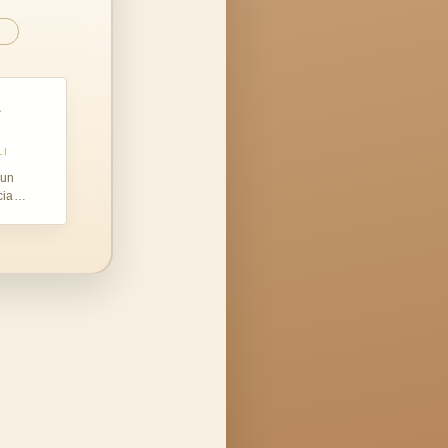
.
LI
 un
cia