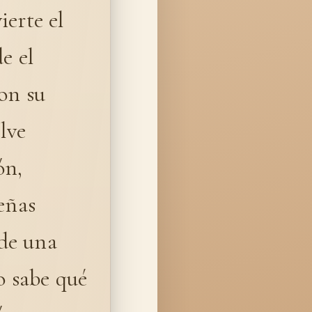
ierte el
e el
con su
lve
ón,
eñas
 de una
o sabe qué