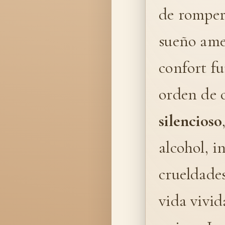
de romper 
sueño ame
confort fu
orden de c
silencioso
alcohol, i
crueldades
vida vivid