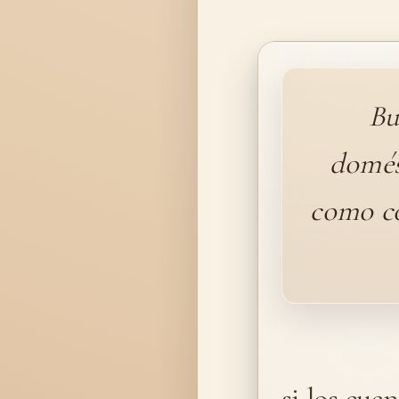
Bu
domés
como co
si los cue