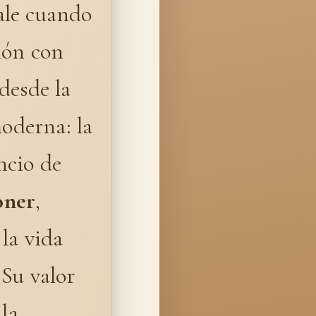
sale cuando
ión con
 desde la
moderna: la
ancio de
oner
,
 la vida
 Su valor
 la