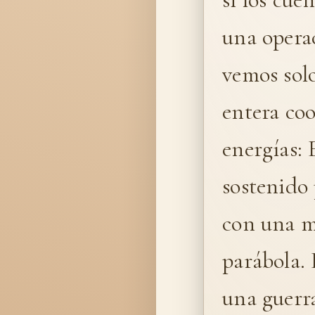
una opera
vemos sol
entera coo
energías: 
sostenido
con una m
parábola. 
una guerra