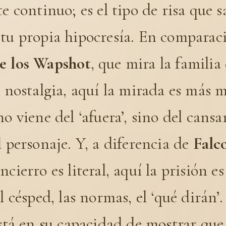
te continuo; es el tipo de risa que 
 tu propia hipocresía. En comparac
e los Wapshot
, que mira la familia
a nostalgia, aquí la mirada es más 
no viene del ‘afuera’, sino del cans
l personaje. Y, a diferencia de
Falc
cierro es literal, aquí la prisión es
el césped, las normas, el ‘qué dirán’.
está en su capacidad de mostrar que