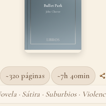
Bullet Park
John Cheever
~320 páginas
~7h 40min
ovela · Sátira · Suburbios · Violenc