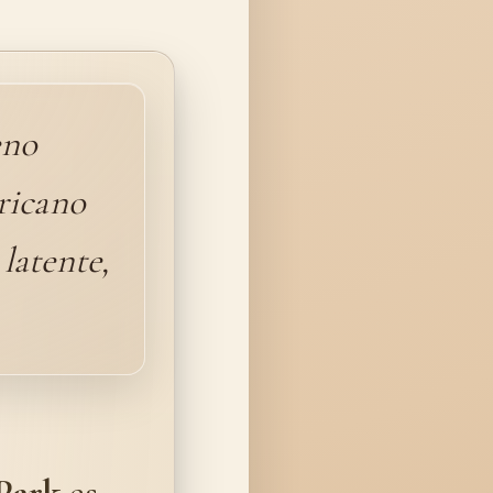
eno
ricano
latente,
 Park
es