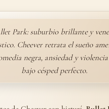
llet Park: suburbio brillante y ven
tico. Cheever retrata el sueño ame
media negra, ansiedad y violencia 
bajo césped perfecto.
ntos de Cheever son bisturí,
Bullet