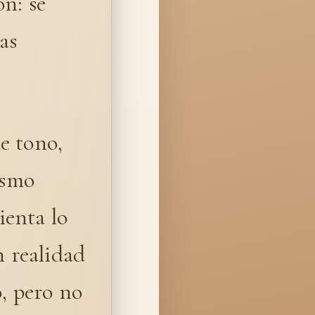
ón: se
as
e tono,
ismo
ienta lo
n realidad
, pero no