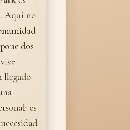
o. Aquí no
 comunidad
apone dos
 vive
n llegado
 una
rsonal: es
 necesidad