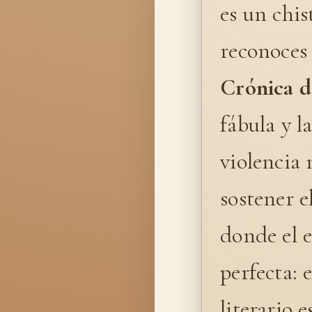
es un chis
reconoces
Crónica d
fábula y l
violencia 
sostener e
donde el en
perfecta: 
literario 