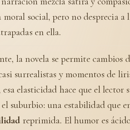
 narración mezcla sátira y compasi
a moral social, pero no desprecia a l
trapadas en ella.
te, la novela se permite cambios d
casi surrealistas y momentos de lir
 esa elasticidad hace que el lector s
 el suburbio: una estabilidad que e
ilidad
reprimida. El humor es ácido