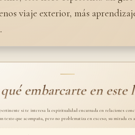
nos viaje exterior, más aprendizaj
.
 qué embarcarte en este l
ertinente si te interesa la espiritualidad encarnada en relaciones con
 un texto que acompaña, pero no problematiza en exceso; su mirada es af