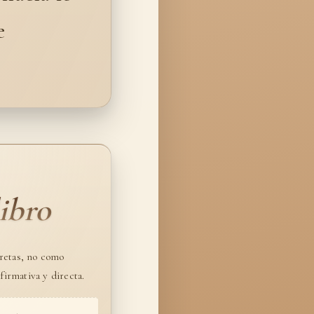
e
ibro
cretas, no como
irmativa y directa.