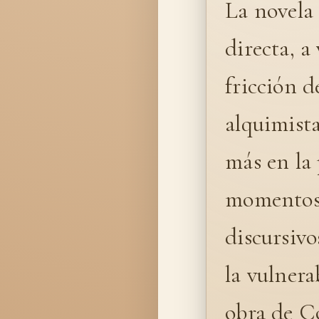
La novela 
directa, a
fricción de
alquimista
más en la 
momentos 
discursivo
la vulnera
obra de Co