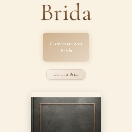
Brida
Conversar con
Brida
Comprar Brida