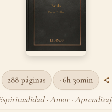
Brida
Paulo Coelho
288 páginas
~6h 30min
Espiritualidad · Amor · Aprendizaj