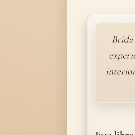
Brida 
experi
interio
Este libro