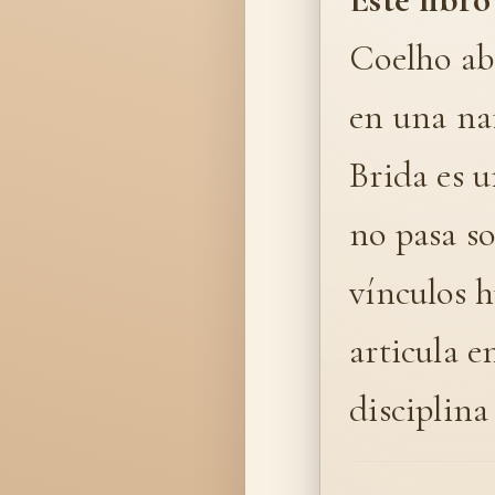
Coelho ab
en una nar
Brida es 
no pasa so
vínculos h
articula e
disciplina