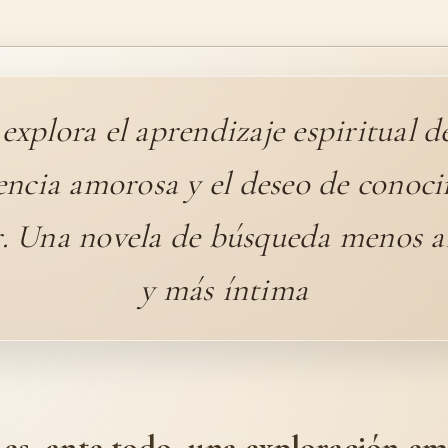
explora el aprendizaje espiritual d
encia amorosa y el deseo de conoc
r. Una novela de búsqueda menos a
y más íntima
 es, ante todo, una exploración em