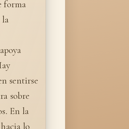
e forma
 la
 apoya
Hay
n sentirse
ra sobre
s. En la
 hacia lo