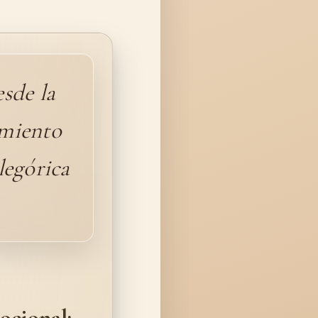
esde la
imiento
legórica
ocional: