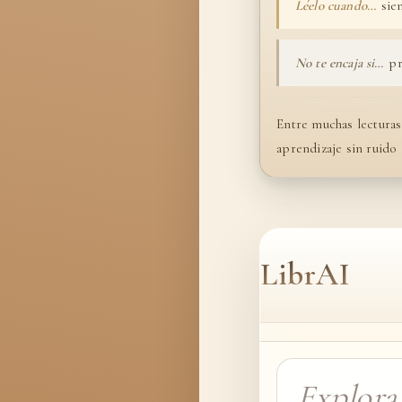
Léelo cuando…
sien
No te encaja si…
pr
Entre muchas lecturas
aprendizaje sin ruido
LibrAI