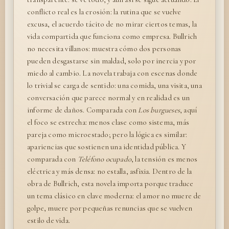
conflicto real es la erosión: la rutina que se vuelve
excusa, el acuerdo tácito de no mirar ciertos temas, la
vida compartida que funciona como empresa. Bullrich
no necesita villanos: muestra cómo dos personas
pueden desgastarse sin maldad, solo por inercia y por
miedo al cambio. La novela trabaja con escenas donde
lo trivial se carga de sentido: una comida, una visita, una
conversación que parece normal y en realidad es un
informe de daños. Comparada con
Los burgueses
, aquí
el foco se estrecha: menos clase como sistema, más
pareja como microestado; pero la lógica es similar:
apariencias que sostienen una identidad pública. Y
comparada con
Teléfono ocupado
, la tensión es menos
eléctrica y más densa: no estalla, asfixia. Dentro de la
obra de Bullrich, esta novela importa porque traduce
un tema clásico en clave moderna: el amor no muere de
golpe, muere por pequeñas renuncias que se vuelven
estilo de vida.