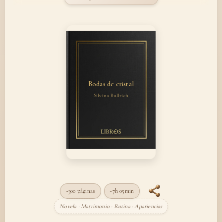
Bodas de cristal
Silvina Bullrich
~300 páginas
~7h 05min
Novela · Matrimonio · Rutina · Apariencias