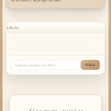
leerla ahora y dejar que decante.
LibrAI
Hablar
Si te gusta, quizá te