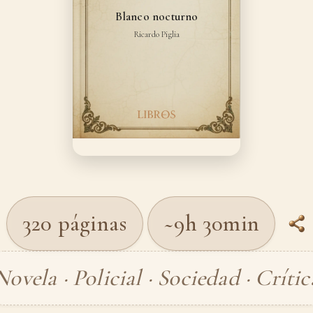
Blanco nocturno
Ricardo Piglia
320 páginas
~9h 30min
Novela · Policial · Sociedad · Crític