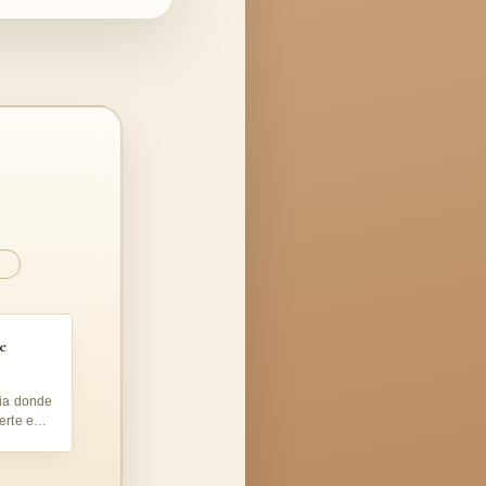
…
e
ria donde
erte en
va.