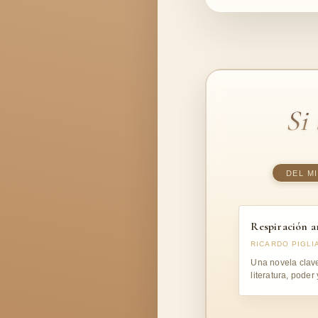
Si
DEL M
Respiración ar
RICARDO PIGLI
Una novela clav
literatura, pode
en la Argentina
contemporánea.