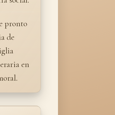
ue pronto
ia de
iglia
teraria en
moral.