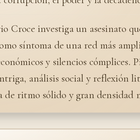
rio Croce investiga un asesinato q
 como síntoma de una red más ampl
económicos y silencios cómplices. P
triga, análisis social y reflexión li
a de ritmo sólido y gran densidad 