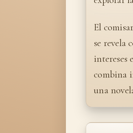
El comisa
se revela
intereses 
combina in
una novel