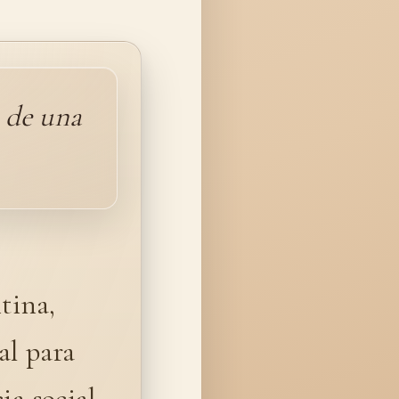
s de una
tina,
al para
ia social.