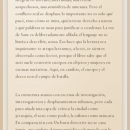
sospechosos, una atmósfera de amenaza. Pero el
conflicto real se desplaza: lo importante no es solo qué
pasó, sino cómo se mira, quién tiene derecho a narrar
y qué palabras se usan para justificar o condenar. La voz
de Sanz es deliberadamente afilada: el lenguaje no se
limita a describir, acusa. Eso hace que la lectura sea
inquietante: te atrapa la trama y, a la vez, te sientes
observado como lector, porque el libro sabe que el
noir suele convertir cuerpos en objetos y mujeres en
excusas narrativas. Aquí, en cambio, el cuerpo y el
deseo son el campo de batalla.
La estructura avanza con escenas de investigación,
interrogatorios y desplazamientos urbanos, pero cada
paso añade una capa de crítica: la ciudad como
jerarquía, el sexo como poder, la cultura como máscara.
En comparación con Un buen detective no se casa
jamás, que explota el juego paródico y la mezcla con la