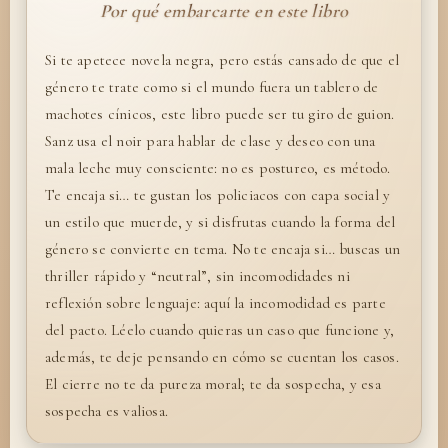
Por qué embarcarte en este libro
Si te apetece novela negra, pero estás cansado de que el
género te trate como si el mundo fuera un tablero de
machotes cínicos, este libro puede ser tu giro de guion.
Sanz usa el noir para hablar de clase y deseo con una
mala leche muy consciente: no es postureo, es método.
Te encaja si… te gustan los policiacos con capa social y
un estilo que muerde, y si disfrutas cuando la forma del
género se convierte en tema. No te encaja si… buscas un
thriller rápido y “neutral”, sin incomodidades ni
reflexión sobre lenguaje: aquí la incomodidad es parte
del pacto. Léelo cuando quieras un caso que funcione y,
además, te deje pensando en cómo se cuentan los casos.
El cierre no te da pureza moral; te da sospecha, y esa
sospecha es valiosa.