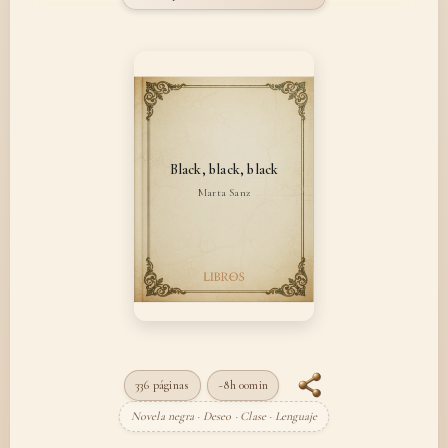
Black, black, black
Marta Sanz
336 páginas
~8h 00min
Novela negra · Deseo · Clase · Lenguaje