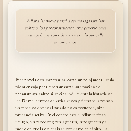
Billar a las nueve y media es una saga familiar
sobre culpa y reconstrucción: tres generaciones
y un país que aprende a vivir con lo que calló
durante años.
Esta novela está construida como un reloj moral: cada
pieza encaja para mostrar cómo una nación se
reconstruye sobre silencios.
Böll cuenta la historia de
los Fähmel a través de varias voces y tiempos, creando
un mosaico donde el pasado no es recuerdo, sino
presencia activa. En el centro está el billar, rutina y
refugio, y alrededor giran la guerra, la posguerra y el
modo en que la violencia se convierte en hábito. La