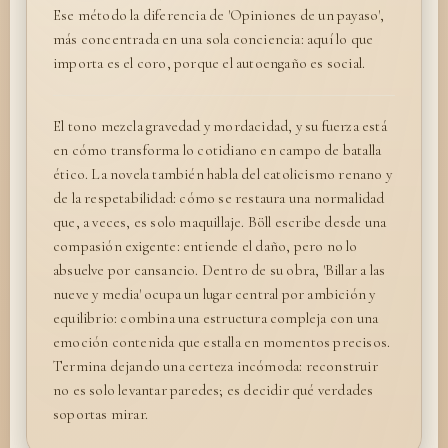
Ese método la diferencia de 'Opiniones de un payaso',
más concentrada en una sola conciencia: aquí lo que
importa es el coro, porque el autoengaño es social.
El tono mezcla gravedad y mordacidad, y su fuerza está
en cómo transforma lo cotidiano en campo de batalla
ético. La novela también habla del catolicismo renano y
de la respetabilidad: cómo se restaura una normalidad
que, a veces, es solo maquillaje. Böll escribe desde una
compasión exigente: entiende el daño, pero no lo
absuelve por cansancio. Dentro de su obra, 'Billar a las
nueve y media' ocupa un lugar central por ambición y
equilibrio: combina una estructura compleja con una
emoción contenida que estalla en momentos precisos.
Termina dejando una certeza incómoda: reconstruir
no es solo levantar paredes; es decidir qué verdades
soportas mirar.