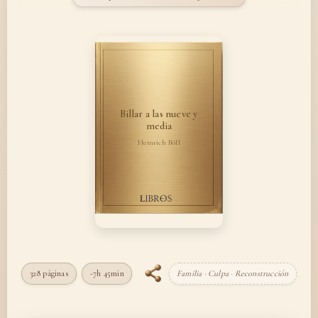
Billar a las nueve y
media
Heinrich Böll
328 páginas
~7h 45min
Familia · Culpa · Reconstrucción