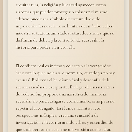
arquitectura, la religión y la lealtad aparecen como
sistemas que pueden proteger o aplastar: el mismo
edificio puede ser símbolo de comunidad o de
imposición. La novela no se limita a decir 'hubo culpa';
muestra su textura: amistades rotas, decisiones que se
disfrazan de deber, y la tentación de reescribir la
historia para poder vivir con ella.
El conflicto real es íntimo y colectivo a la vez: ¿qué se
hace con lo que uno hizo, o permitió, cuando ya no hay
excusas? Böll evita el heroísmo fácil y desconfía de la
reconciliación de escaparate. En lugar de una narrativa
de redención, propone una narrativa de memoria:
recordar no para castigarse eternamente, sino para no
repetir el autoengaño. La técnica narrativa, con
perspectivas múltiples, crea una sensación de
investigación: el lector va atando cabos y entendiendo
que cada personaje sostiene una versión que lo salva.