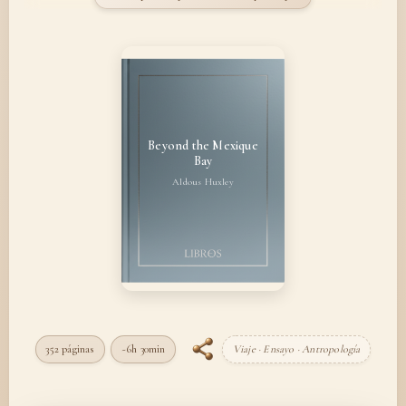
Beyond the Mexique
Bay
Aldous Huxley
352 páginas
~6h 30min
Viaje · Ensayo · Antropología