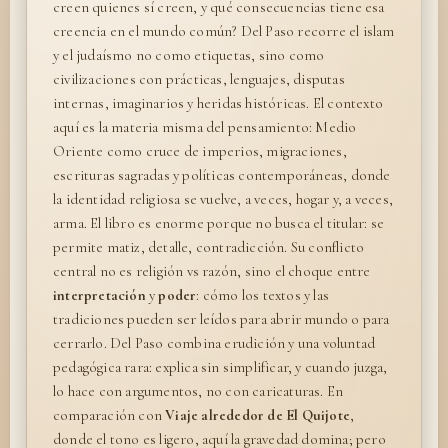
creen quienes sí creen, y qué consecuencias tiene esa
creencia en el mundo común? Del Paso recorre el islam
y el judaísmo no como etiquetas, sino como
civilizaciones con prácticas, lenguajes, disputas
internas, imaginarios y heridas históricas. El contexto
aquí es la materia misma del pensamiento: Medio
Oriente como cruce de imperios, migraciones,
escrituras sagradas y políticas contemporáneas, donde
la identidad religiosa se vuelve, a veces, hogar y, a veces,
arma. El libro es enorme porque no busca el titular: se
permite matiz, detalle, contradicción. Su conflicto
central no es religión vs razón, sino el choque entre
interpretación
y
poder
: cómo los textos y las
tradiciones pueden ser leídos para abrir mundo o para
cerrarlo. Del Paso combina erudición y una voluntad
pedagógica rara: explica sin simplificar, y cuando juzga,
lo hace con argumentos, no con caricaturas. En
comparación con
Viaje alrededor de El Quijote
,
donde el tono es ligero, aquí la gravedad domina; pero