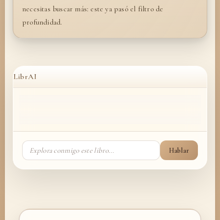
necesitas buscar más: este ya pasó el filtro de
profundidad.
LibrAI
Hablar