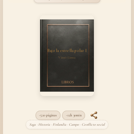
Bajo la estrella polar I
Väinö Linna
~520 páginas
~12h 30min
Saga · Historia · Finlandia · Campo · Conflicto social