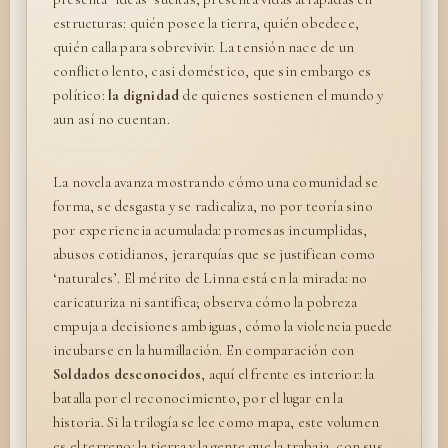
estructuras: quién posee la tierra, quién obedece,
quién calla para sobrevivir. La tensión nace de un
conflicto lento, casi doméstico, que sin embargo es
político:
la dignidad
de quienes sostienen el mundo y
aun así no cuentan.
La novela avanza mostrando cómo una comunidad se
forma, se desgasta y se radicaliza, no por teoría sino
por experiencia acumulada: promesas incumplidas,
abusos cotidianos, jerarquías que se justifican como
‘naturales’. El mérito de Linna está en la mirada: no
caricaturiza ni santifica; observa cómo la pobreza
empuja a decisiones ambiguas, cómo la violencia puede
incubarse en la humillación. En comparación con
Soldados desconocidos
, aquí el frente es interior: la
batalla por el reconocimiento, por el lugar en la
historia. Si la trilogía se lee como mapa, este volumen
es el terreno: la tierra y la gente que la trabaja, con sus