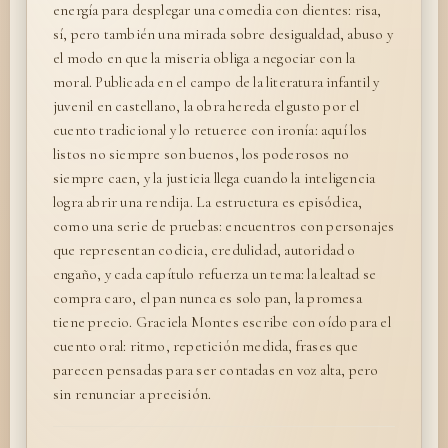
energía para desplegar una comedia con dientes: risa,
sí, pero también una mirada sobre desigualdad, abuso y
el modo en que la miseria obliga a negociar con la
moral. Publicada en el campo de la literatura infantil y
juvenil en castellano, la obra hereda el gusto por el
cuento tradicional y lo retuerce con ironía: aquí los
listos no siempre son buenos, los poderosos no
siempre caen, y la justicia llega cuando la inteligencia
logra abrir una rendija. La estructura es episódica,
como una serie de pruebas: encuentros con personajes
que representan codicia, credulidad, autoridad o
engaño, y cada capítulo refuerza un tema: la lealtad se
compra caro, el pan nunca es solo pan, la promesa
tiene precio. Graciela Montes escribe con oído para el
cuento oral: ritmo, repetición medida, frases que
parecen pensadas para ser contadas en voz alta, pero
sin renunciar a precisión.