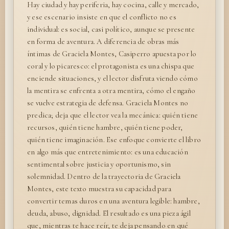
Hay ciudad y hay periferia, hay cocina, calle y mercado,
y ese escenario insiste en que el conflicto no es
individual: es social, casi político, aunque se presente
en forma de aventura. A diferencia de obras más
íntimas de Graciela Montes, Casiperro apuesta por lo
coral y lo picaresco: el protagonista es una chispa que
enciende situaciones, y el lector disfruta viendo cómo
la mentira se enfrenta a otra mentira, cómo el engaño
se vuelve estrategia de defensa. Graciela Montes no
predica; deja que el lector vea la mecánica: quién tiene
recursos, quién tiene hambre, quién tiene poder,
quién tiene imaginación. Ese enfoque convierte el libro
en algo más que entretenimiento: es una educación
sentimental sobre justicia y oportunismo, sin
solemnidad. Dentro de la trayectoria de Graciela
Montes, este texto muestra su capacidad para
convertir temas duros en una aventura legible: hambre,
deuda, abuso, dignidad. El resultado es una pieza ágil
que, mientras te hace reír, te deja pensando en qué