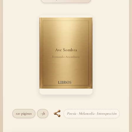
Ave Sombra
Fernando Aramburu
120 páginas
~3h
Poesía · Melancolía · Introspección