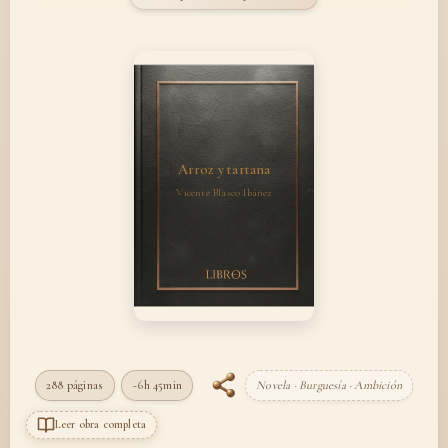
Arroz y tartana
Vicente Blasco Ibáñez
288 páginas
~6h 45min
Novela · Burguesía · Ambición
Leer obra completa