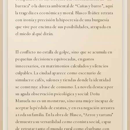
barraca” o la dureza ambiental de “Cañas y barro”, aquí
la tragedia es económica y moral. Blasco Ibáñez retrata
con ironía y precisión la hipocresía de una burguesía
que vive por encima de sus posibilidades, atrapada en
el miedo al qué dirán.
El conflicto no estalla de golpe, sino que se acumula en
pequeñas decisiones equivocadas, en gastos
innecesarios, en matrimonios calculados y silencios
culpables. La ciudad aparece como escenario de
simulacro: cafés, salones y tiendas donde la identidad
se construye a base de consumo. La novela destaca por
su aguda observación psicológica y social: Doña
Manuela no es un monstruo, sino una mujer incapaz de
aceptar la pérdida de estatus, y en esa negación arrastra
a toda su familia. En la obra de Blasco, “Arroz y tartana”
demuestra su versatilidad como cronista social, capaz
de retratar tanto el mundo rural como el urbano con