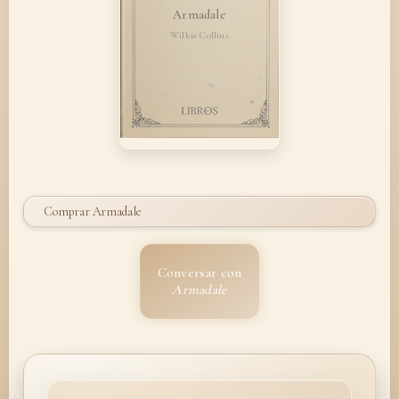
Armadale
Wilkie Collins
Comprar Armadale
Conversar con
Armadale