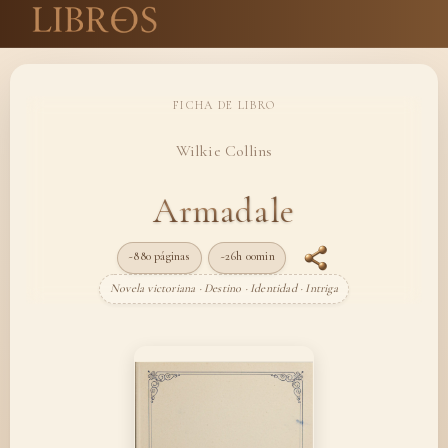
FICHA DE LIBRO
Wilkie Collins
Armadale
~880 páginas
~26h 00min
Novela victoriana · Destino · Identidad · Intriga