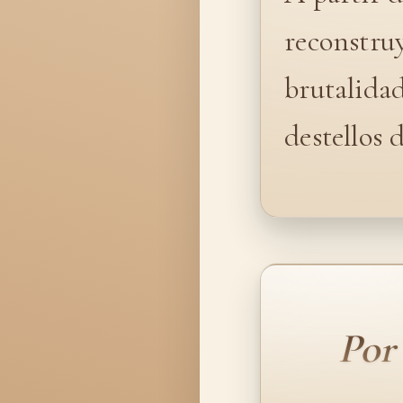
reconstruy
brutalida
destellos 
Por