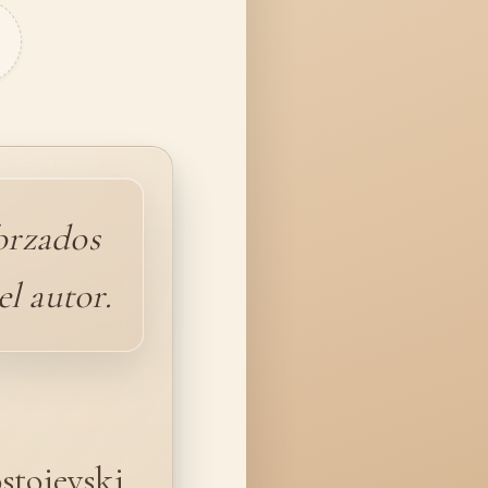
orzados
l autor.
stoievski