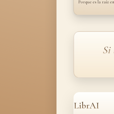
Porque es la raíz e
Si
LibrAI