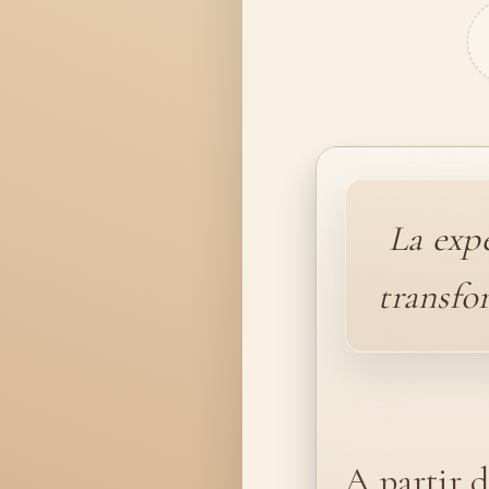
La exp
transfo
A partir d