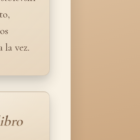
to,
os
 la vez.
ibro