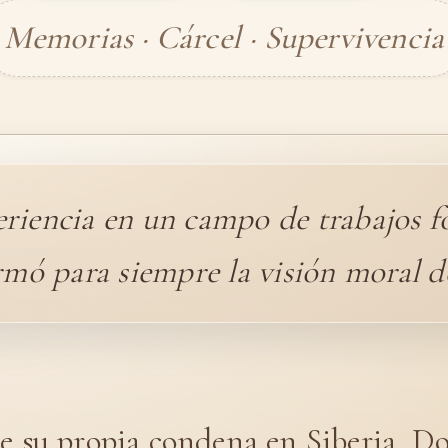
Memorias · Cárcel · Supervivencia
eriencia en un campo de trabajos f
rmó para siempre la visión moral de
e su propia condena en Siberia, Do