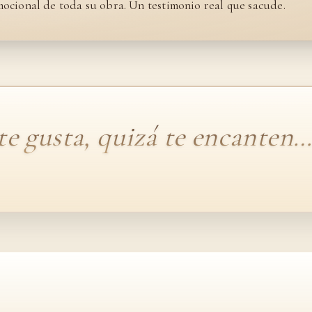
mocional de toda su obra. Un testimonio real que sacude.
 te gusta, quizá te encanten