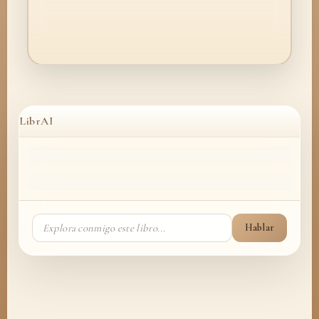
LibrAI
Hablar