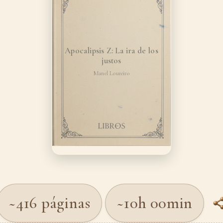
Apocalipsis Z: La ira de los
justos
Manel Loureiro
~416 páginas
~10h 00min