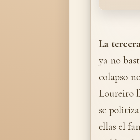
La tercer
ya no bast
colapso no
Loureiro l
se politiz
ellas el f