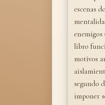
escenas do
mentalidad
enemigos ú
libro func
motivos an
aislamient
segundo d
imponer s