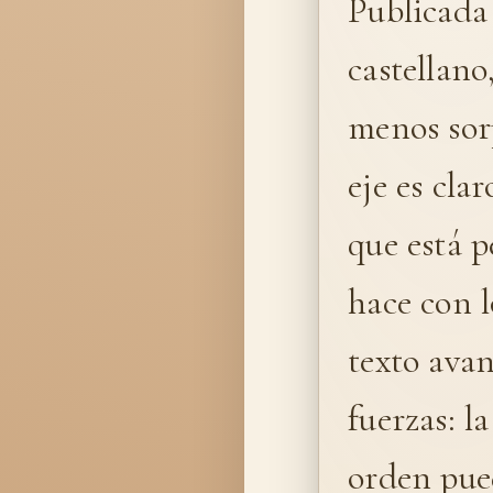
Publicada 
castellano
menos sorp
eje es clar
que está p
hace con l
texto ava
fuerzas: l
orden pue