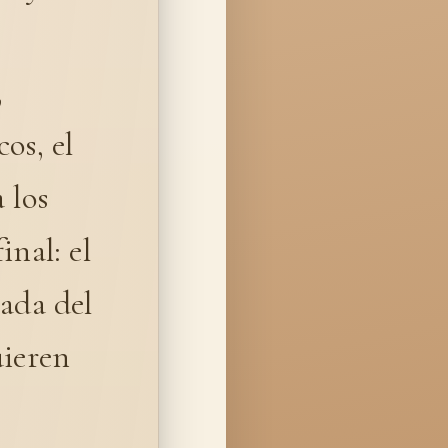
,
os, el
 los
inal: el
zada del
ieren