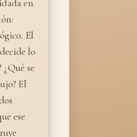
lidada en
ión:
ógico. El
 decide lo
? ¿Qué se
ujo? El
dos
que ese
truye