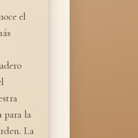
noce el
más
dadero
l
estra
a para la
orden. La