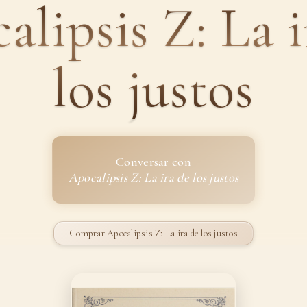
alipsis Z: La i
los justos
Conversar con
Apocalipsis Z: La ira de los justos
Comprar Apocalipsis Z: La ira de los justos