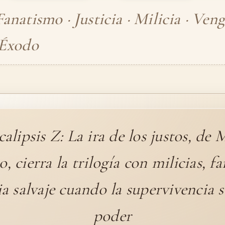
anatismo · Justicia · Milicia · Veng
 Éxodo
alipsis Z: La ira de los justos, de 
o, cierra la trilogía con milicias, f
cia salvaje cuando la supervivencia s
poder