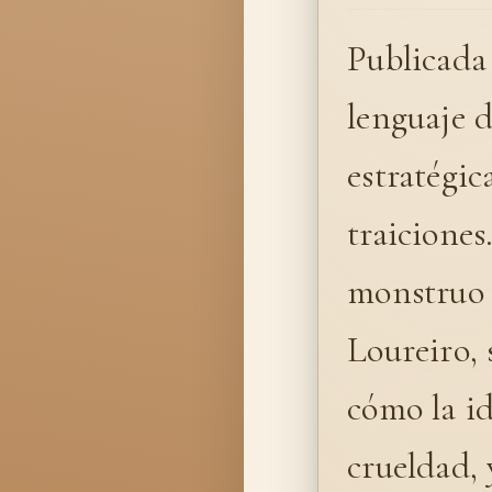
Publicada 
lenguaje d
estratégic
traiciones
monstruo e
Loureiro, 
cómo la id
crueldad, 