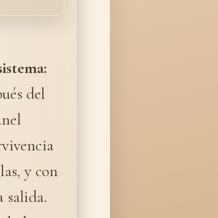
sistema:
pués del
anel
rvivencia
las, y con
 salida.