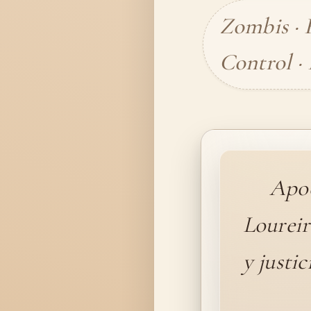
Zombis · F
Control ·
Apoc
Loureir
y justi