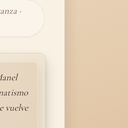
anza ·
Manel
anatismo
e vuelve