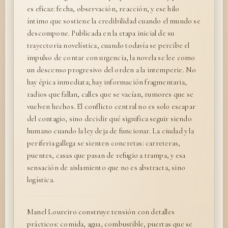
es eficaz: fecha, observación, reacción, y ese hilo
íntimo que sostiene la credibilidad cuando el mundo se
descompone. Publicada en la etapa inicial de su
trayectoria novelística, cuando todavía se percibe el
impulso de contar con urgencia, la novela se lee como
un descenso progresivo del orden a la intemperie. No
hay épica inmediata; hay información fragmentaria,
radios que fallan, calles que se vacían, rumores que se
vuelven hechos. El conflicto central no es solo escapar
del contagio, sino decidir qué significa seguir siendo
humano cuando la ley deja de funcionar. La ciudad y la
periferia gallega se sienten concretas: carreteras,
puentes, casas que pasan de refugio a trampa, y esa
sensación de aislamiento que no es abstracta, sino
logística.
Manel Loureiro construye tensión con detalles
prácticos: comida, agua, combustible, puertas que se