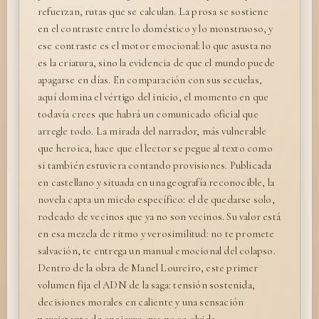
refuerzan, rutas que se calculan. La prosa se sostiene
en el contraste entre lo doméstico y lo monstruoso, y
ese contraste es el motor emocional: lo que asusta no
es la criatura, sino la evidencia de que el mundo puede
apagarse en días. En comparación con sus secuelas,
aquí domina el vértigo del inicio, el momento en que
todavía crees que habrá un comunicado oficial que
arregle todo. La mirada del narrador, más vulnerable
que heroica, hace que el lector se pegue al texto como
si también estuviera contando provisiones. Publicada
en castellano y situada en una geografía reconocible, la
novela capta un miedo específico: el de quedarse solo,
rodeado de vecinos que ya no son vecinos. Su valor está
en esa mezcla de ritmo y verosimilitud: no te promete
salvación, te entrega un manual emocional del colapso.
Dentro de la obra de Manel Loureiro, este primer
volumen fija el ADN de la saga: tensión sostenida,
decisiones morales en caliente y una sensación
persistente de encierro que no se olvida.