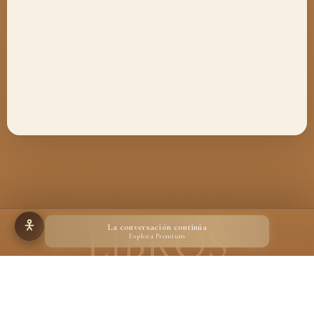
La conversación continúa
Explora Premium
Hecho para quienes creen en la magia de un libro
Desarrollado por
Ignacio Suárez Ruiz