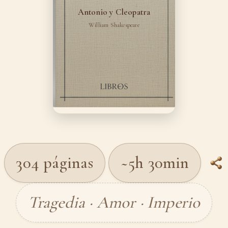
Antonio y Cleopatra
William Shakespeare
304 páginas
~5h 30min
Tragedia · Amor · Imperio