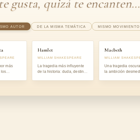
 te gusta, quizá te encanten
ISMO AUTOR
DE LA MISMA TEMÁTICA
MISMO MOVIMIENTO
ta
Hamlet
Macbeth
ESPEARE
WILLIAM SHAKESPEARE
WILLIAM SHAKESP
mor más
La tragedia más influyente
Una tragedia oscur
 los
de la historia: duda, destino
la ambición desmedi
 destino y
y conciencia.
peso insoportable d
culpa.