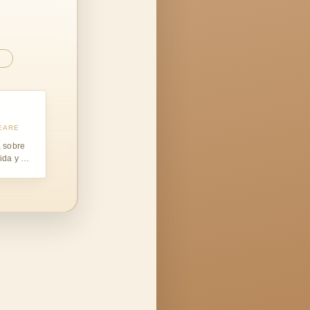
…
EARE
a sobre
da y el
e la