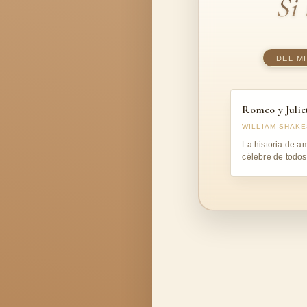
Si
DEL M
Romeo y Julie
WILLIAM SHAK
La historia de a
célebre de todos
tiempos: pasión,
tragedia.