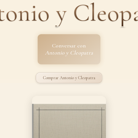
onio y Cleop
Conversar con
Antonio y Cleopatra
Comprar Antonio y Cleopatra