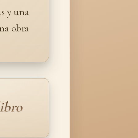
as y una
na obra
ibro