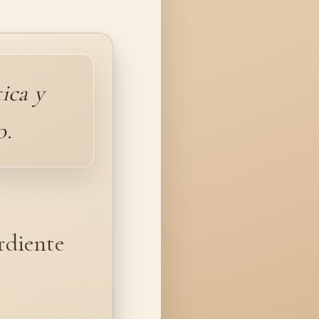
ica y
o.
rdiente