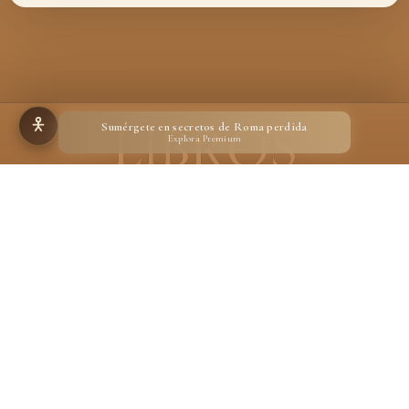
Sumérgete en secretos de Roma perdida
Explora Premium
Hecho para quienes creen en la magia de un libro
Desarrollado por
Ignacio Suárez Ruiz
En calidad de Afiliado de Amazon, obtengo ingresos por las compras adscritas que
cumplen los requisitos aplicables.
Aviso legal
Privacidad
Cookies