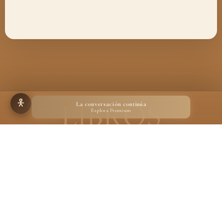
La conversación continúa
Explora Premium
Hecho para quienes creen en la magia de un libro
Desarrollado por
Ignacio Suárez Ruiz