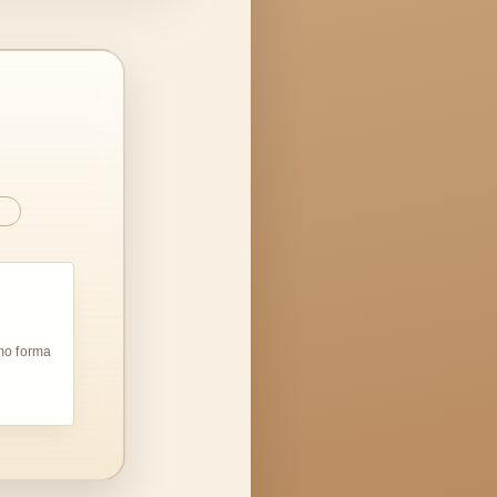
…
mo forma