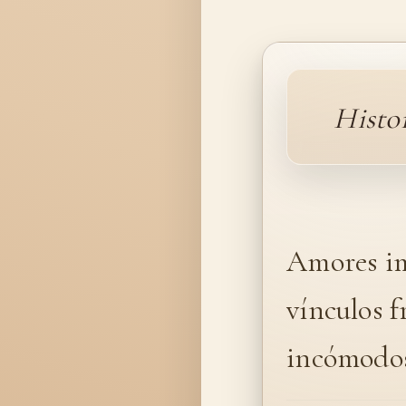
Histo
Amores im
vínculos f
incómodo