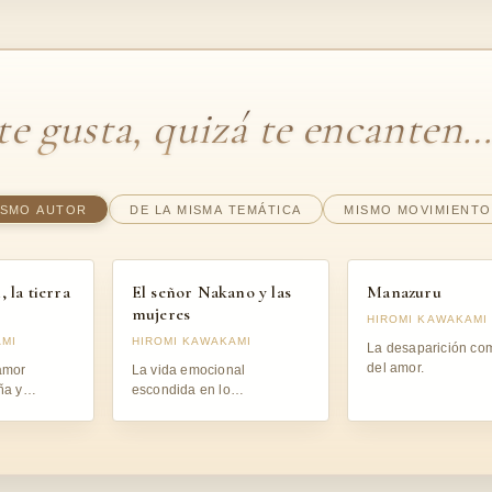
 te gusta, quizá te encanten
ISMO AUTOR
DE LA MISMA TEMÁTICA
MISMO MOVIMIENTO
, la tierra
El señor Nakano y las
Manazuru
mujeres
HIROMI KAWAKAMI
AMI
HIROMI KAWAKAMI
La desaparición co
del amor.
amor
La vida emocional
ña y
escondida en lo
humana.
aparentemente trivial.