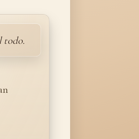
 todo.
an
s