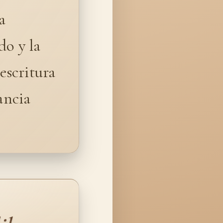
a
do y la
escritura
ancia