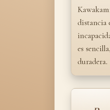
Kawakami 
distancia 
incapacid
es sencill
duradera.