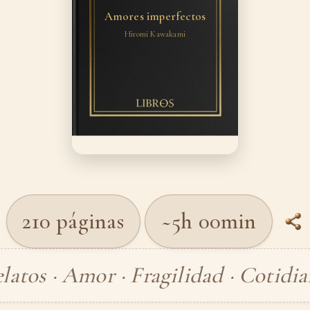
Amores imperfectos
Hiromi Kawakami
210 páginas
~5h 00min
latos · Amor · Fragilidad · Cotidi