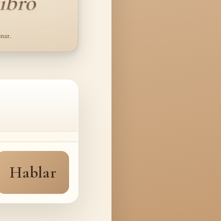
ibro
nar.
Hablar