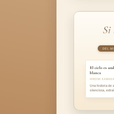
Si
DEL M
El cielo es azul
blanca
HIROMI KAWAK
Una historia de 
silenciosa, extra
profundamente 