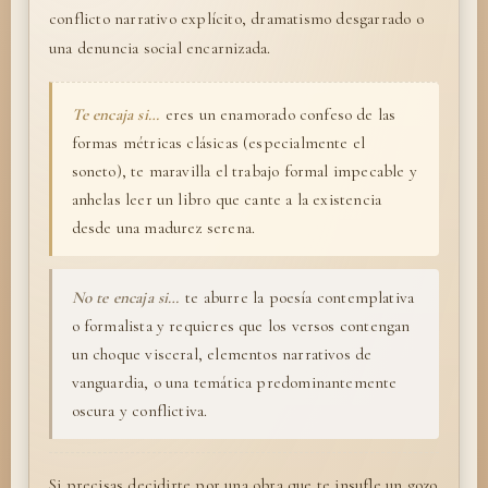
conflicto narrativo explícito, dramatismo desgarrado o
una denuncia social encarnizada.
Te encaja si…
eres un enamorado confeso de las
formas métricas clásicas (especialmente el
soneto), te maravilla el trabajo formal impecable y
anhelas leer un libro que cante a la existencia
desde una madurez serena.
No te encaja si…
te aburre la poesía contemplativa
o formalista y requieres que los versos contengan
un choque visceral, elementos narrativos de
vanguardia, o una temática predominantemente
oscura y conflictiva.
Si precisas decidirte por una obra que te insufle un gozo