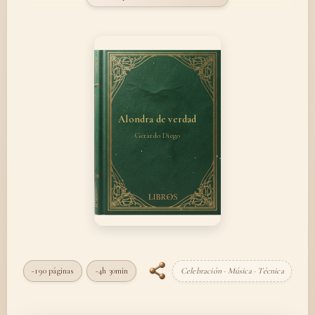
Alondra de verdad
Gerardo Diego
~190 páginas
~4h 30min
Celebración · Música · Técnica