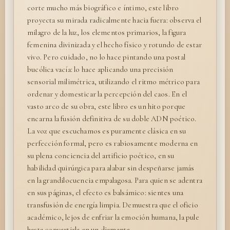
corte mucho más biográfico e íntimo, este libro
proyecta su mirada radicalmente hacia fuera: observa el
milagro de la luz, los elementos primarios, la figura
femenina divinizada y el hecho físico y rotundo de estar
vivo. Pero cuidado, no lo hace pintando una postal
bucólica vacía: lo hace aplicando una precisión
sensorial milimétrica, utilizando el ritmo métrico para
ordenar y domesticar la percepción del caos. En el
vasto arco de su obra, este libro es un hito porque
encarna la fusión definitiva de su doble ADN poético.
La voz que escuchamos es puramente clásica en su
perfección formal, pero es rabiosamente moderna en
su plena conciencia del artificio poético, en su
habilidad quirúrgica para alabar sin despeñarse jamás
en la grandilocuencia empalagosa. Para quien se adentra
en sus páginas, el efecto es balsámico: sientes una
transfusión de energía limpia. Demuestra que el oficio
académico, lejos de enfriar la emoción humana, la pule
hasta convertirla en un diamante.