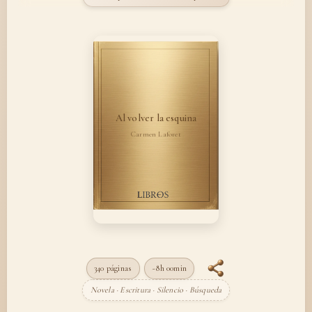
Al volver la esquina
Carmen Laforet
340 páginas
~8h 00min
Novela · Escritura · Silencio · Búsqueda