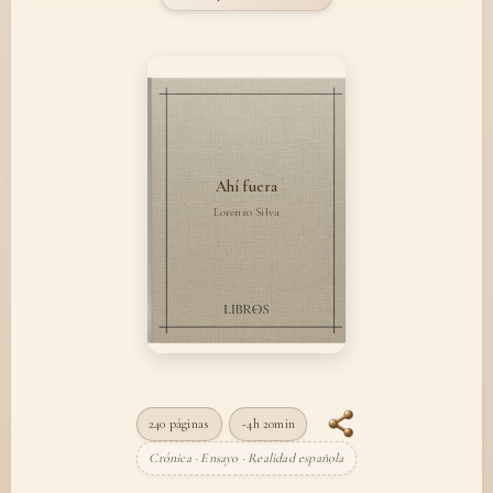
Ahí fuera
Lorenzo Silva
240 páginas
~4h 20min
Crónica · Ensayo · Realidad española