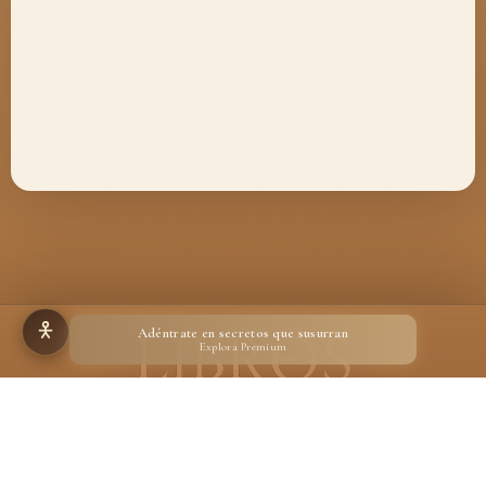
Adéntrate en secretos que susurran
Explora Premium
Hecho para quienes creen en la magia de un libro
Desarrollado por
Ignacio Suárez Ruiz