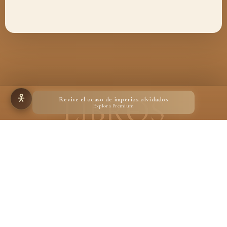
Revive el ocaso de imperios olvidados
Explora Premium
Hecho para quienes creen en la magia de un libro
Desarrollado por
Ignacio Suárez Ruiz