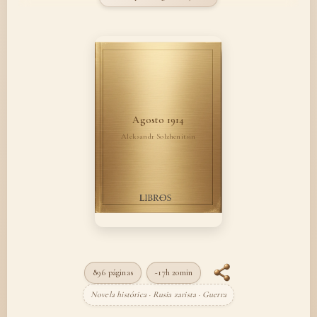
Agosto 1914
Aleksandr Solzhenitsin
896 páginas
~17h 20min
Novela histórica · Rusia zarista · Guerra