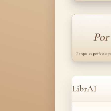
Por
Porque es perfecto pa
LibrAI