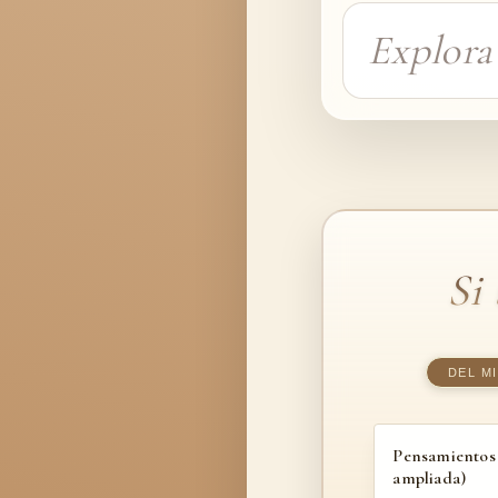
Si
DEL M
Pensamientos 
ampliada)