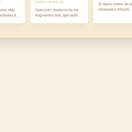
O
MARCO AURELIO
El diario íntimo de 
emperador filósofo.
iones más
Selección moderna de los
entadas de
fragmentos más aplicables a
la vida cotidiana.