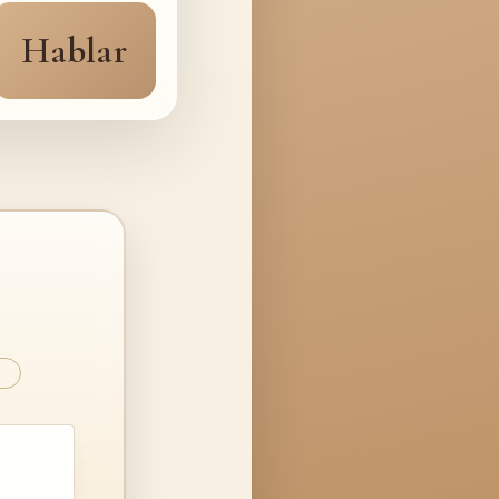
Hablar
…