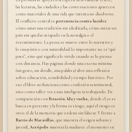
las lecturas, las ciudades y las conversaciones aparecen
como materiales de una vida que intenta no disolverse.
El conflicto central es
pertenencia contra lucidez
:
cómo amar una tradición sin idealizarla, cómo mirar un
país sin quedar atrapado en la nostalgia o el
resentimiento. La prosa se mueve entre lo narrativo y
lo ensayístico con naturalidad: lo importante no es ‘qué
pasó’, sino qué significa lo vivido cuando se lo piensa
con distancia. Hay páginas donde una escena mínima
(un gesto, un detalle, una palabra) abre una reflexión
sobre educación, sensibilidad y tiempo histórico. Por
eso el libro no funciona como confesión sentimental,
sino como taller: ves a una inteligencia trabajando. En
comparación con
Estación. Ida y vuelta
, donde el yo se
busca en presente y la forma es riesgo, aquí el riesgo es
otro: el de la memoria que ordena sin falsear. Y frente a
Barrio de Maravillas
, que muestra el origen urbano y
juvenil,
Acrópolis
muestra la madurez: el momento en