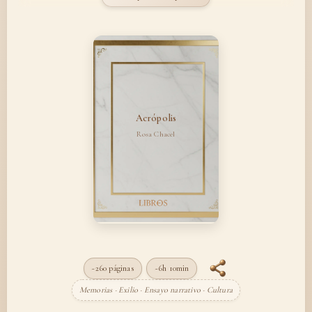
Acrópolis
Rosa Chacel
~260 páginas
~6h 10min
Memorias · Exilio · Ensayo narrativo · Cultura