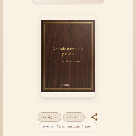
Abandonarse a la
pasión
Hiromi Kawakami
170 páginas
~4h 00min
Relatos · Deseo · Intimidad · Japón