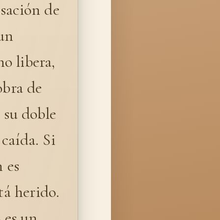
nsación de
 un
o libera,
obra de
 su doble
 caída. Si
n es
tá herido.
o es un