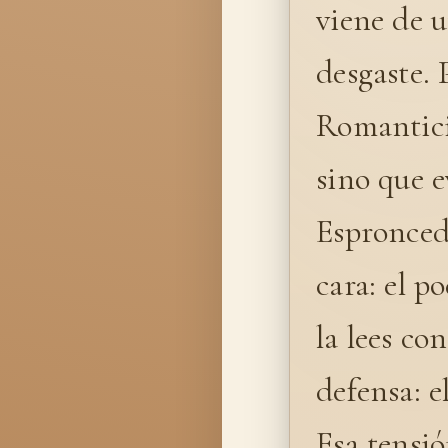
viene de 
desgaste.
Romantici
sino que e
Espronceda
cara: el po
la lees co
defensa: e
Esa tensió