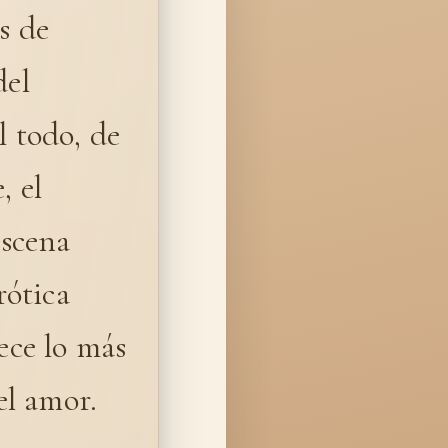
s de
del
l todo, de
, el
escena
rótica
rece lo más
el amor.