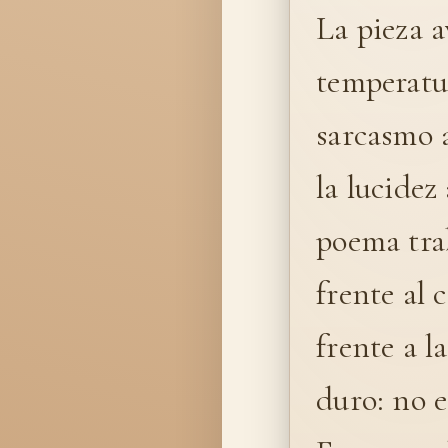
La pieza 
temperatur
sarcasmo a
la lucidez
poema trab
frente al 
frente a l
duro: no e