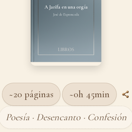
A Jarifa en una orgía
José de Espronceda
~20 páginas
~0h 45min
Poesía · Desencanto · Confesión