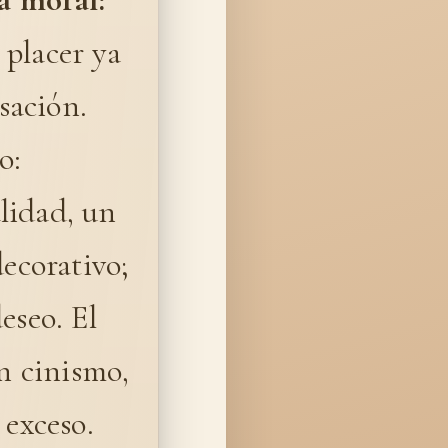
l placer ya
usación.
o:
alidad, un
decorativo;
eseo. El
in cinismo,
 exceso.