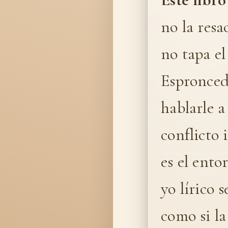
no la resa
no tapa el
Espronced
hablarle a
conflicto 
es el ento
yo lírico 
como si la