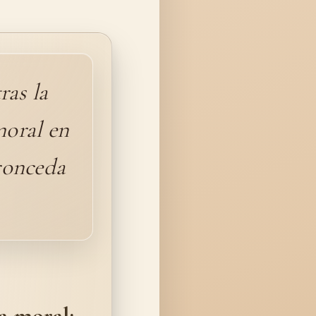
ras la
moral en
ronceda
ca moral: