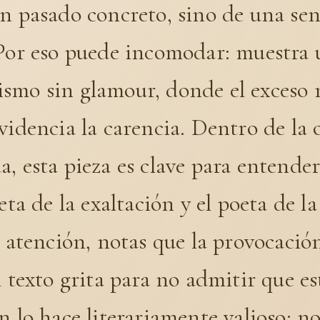
un pasado concreto, sino de una se
 Por eso puede incomodar: muestra
smo sin glamour, donde el exceso n
videncia la carencia. Dentro de la 
, esta pieza es clave para entender
eta de la exaltación y el poeta de la
n atención, notas que la provocació
l texto grita para no admitir que es
n lo hace literariamente valioso: n