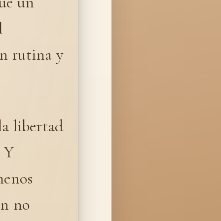
que un
l
n rutina y
a libertad
. Y
 menos
ón no