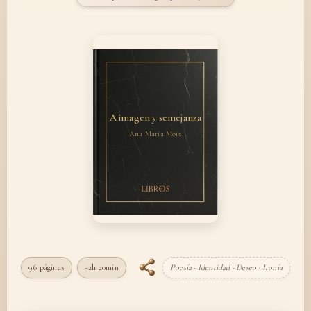
A imagen y semejanza
Ana María Moix
96 páginas
~2h 20min
Poesía · Identidad · Deseo · Ironía