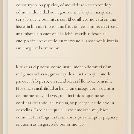
construyen los papeles, cómo el deseo se aprende y
cómo la identidad se negocia entre lo que una quiere
ser y lo que le permiten ser. El conflicto no está en una
historia lineal, sino en una fricción constante: decirse a
una misma sin caer en el cliché, escribir desde el
cuerpo sin convertirlo en mercancía, sostener la ironía
sin congelar la emoción.
Moix usa el poema como instrumento de precisión:
imágenes sobrias, giros rápidos, un tono que puede
parecer frío pero, en realidad, está lleno de tensión.
Hay una sensibilidad urbana, un diálogo con la cultura
del momento y, a la vez, una intimidad que no se
confiesa del todo: se insinúa, se protege, se deja ver a
destellos. Esto hace que el libro funcione muy bien
como lectura fragmentaria: abres por cualquier página y
encuentras un gesto de pensamiento.